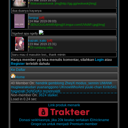
(24 Mar 2019 10:11)
*
Wokwokwokwok [img]http://gg.gg/wokwok[/img]
dua duanya kayanya
Senjogi
[off]
(24 Mar 2019 09:03)
*
SENJOUGAHARA[img]//i.imgur.com/UVklAFt.jpg[/img]
Ngefeel apa ngefly
kaizaki_kaito
[off]
(23 Mar 2019 23:31)
*
DI rundung wibu
baru mau d masukin lost,, thank mimin
Hanya member yg bisa menulis komentar, silahkan
Login
atau
Register
terlebih dahulu
Ke Daftar
Home
40 Member On:
hendrik
gemblong
ZheyX
modus_sennin
UMANK
mugiwarakudan
yuananggono
UKnowWhoAmI
yuuki-chan
Kirito541
haganaki
SoNGoKo
rezarevaldi
Non-member On:
3624 stalker.
Load in 0.24 sec
Link produk menarik
Donasi seikhlasnya, jika 20k keatas sertakan ID/nickname
Grogol.us untuk menjadi Premium member