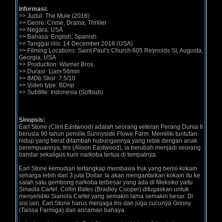
Informasi:
>> Judul: The Mule (2018)
>> Genre: Crime, Drama, Thriller
>> Negara: USA
>> Bahasa: English, Spanish
>> Tanggal rilis: 14 December 2018 (USA)
>> Filming Locations: Saint Paul's Church 605 Reynolds St, Augusta,
Georgia, USA
>> Production: Warner Bros.
>> Durasi: 1jam 56min
>> IMDb Skor: 7.5/10
>> Video type: BDrip
>> Subtitle: Indonesia (Softsub)
Sinopsis:
Earl Stone (Clint Eastwood) adalah seorang veteran Perang Dunia II
berusia 90 tahun pemilik Sunnyside Flowe Farm. Memiliki tuntutan
hidup yang berat ditambah hubungannya yang retak dengan anak
perempuannya, Iris (Alison Eastwood), ia berubah menjadi seorang
bandar sekaligus kurir narkoba tertua di tempatnya.
Earl Stone kemudian tertangkap membawa truk yang berisi kokain
seharga lebih dari 3 juta Dollar. Ia akan mengantarkan kokain itu ke
salah satu gembong narkoba terbesar yang ada di Meksiko yaitu
Sinaola Cartel. Collin Bates (Bradley Cooper) ditugaskan untuk
menyelidiki Sianola Cartel yang semakin lama semakin besar. Di
sisi lain, Earl Stone harus menjaga Iris dan juga cucunya Grinny
(Taissa Farmiga) dari ancaman bahaya.