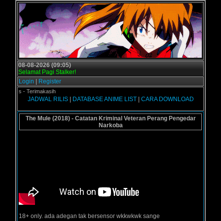
08-08-2026 (09:05)
Selamat Pagi Stalker!
Login
|
Register
ol.us - Terimakasih
JADWAL RILIS
|
DATABASE ANIME LIST
|
CARA DOWNLOAD
The Mule (2018) - Catatan Kriminal Veteran Perang Pengedar
Narkoba
18+ only. ada adegan tak bersensor wkkwkwk sange