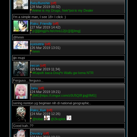
BabyBunshin
[off]
(28 Mar 2019 00:32)
*
Anime is my Drugs, Nek*poi is my Dealer
I'm a simple man, I see 18+ I click :)
Raku_Friendly
[off]
(27 Mar 2019 14:42)
*
[c][i][img]//v.ht/chns12[/c][/i][/img]
@hmm
xyesetrix
[off]
(26 Mar 2019 13:01)
*
hmm
ijin mupi
necon
[off]
(25 Mar 2019 11:34)
*
#KapoK baca Douj*n Waifu gw kena NTR
Ferguso... ferguso...
Janu
[off]
(24 Mar 2019 19:21)
*
[IMG]https://i.imgur.com/z0U5Q8f.jpg[/IMG]
sering nonton yg beginian nih di national geographic..
Raku_Kun
[off]
(24 Mar 2019 12:26)
*
@tobat
@2koplok
Good kah..??
Devoicy
[off]