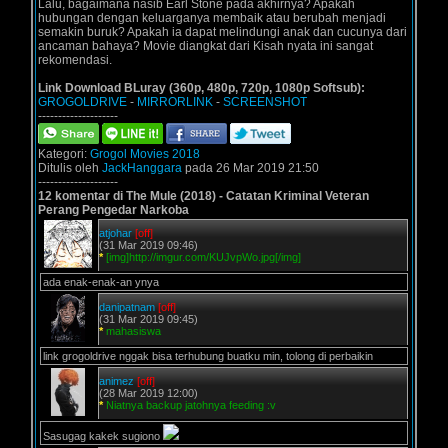
Lalu, bagaimana nasib Earl Stone pada akhirnya? Apakah
hubungan dengan keluarganya membaik atau berubah menjadi
semakin buruk? Apakah ia dapat melindungi anak dan cucunya dari
ancaman bahaya? Movie diangkat dari Kisah nyata ini sangat
rekomendasi.
Link Download BLuray (360p, 480p, 720p, 1080p Softsub):
GROGOLDRIVE
-
MIRRORLINK
-
SCREENSHOT
--------------------
Kategori:
Grogol Movies 2018
Ditulis oleh
JackHanggara
pada 26 Mar 2019 21:50
--------------------
12 komentar di The Mule (2018) - Catatan Kriminal Veteran
Perang Pengedar Narkoba
atjohar
[off]
(31 Mar 2019 09:46)
*
[img]http://imgur.com/KUJvpWo.jpg[/img]
ada enak-enak-an ynya
danipatnam
[off]
(31 Mar 2019 09:45)
*
mahasiswa
link grogoldrive nggak bisa terhubung buatku min, tolong di perbaikin
animez
[off]
(28 Mar 2019 12:00)
*
Niatnya backup jatohnya feeding :v
Sasugag kakek sugiono