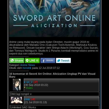
Anime yang mulai tayang pada bulan Oktober, musim gugur 2018 ini
disutradarai oleh Manabu Ono (Gakusen Toshi Asterisk, Mahouka Koukou
no Rettousei). Desain karakter oleh Shingo Adachi (Working!!), Gou Suzuki,
dan Tomoya Nishiguchi. Studio A-1 Pictures kembali memproduksi anime ini
seperti dua seri sebelumnya.
--------------------
Kategori:
Anime News
Ditulis oleh
hendrik
pada 12 Jul 2018 07:12
--------------------
16 komentar di Sword Art Online: Alicization Ungkap PV dan Visual
Baru
k-on_2
[off]
(30 Sep 2018 03:22)
*
Males
Dikit lagi nongol :v
chris
[off]
(21 Jul 2018 01:13)
Unlimited SAO Works