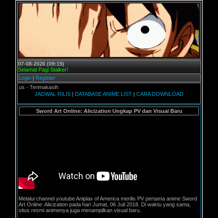
07-08-2026 (09:19)
Selamat Pagi Stalker!
Login
|
Register
- Terimakasih
JADWAL RILIS
|
DATABASE ANIME LIST
|
CARA DOWNLOAD
Sword Art Online: Alicization Ungkap PV dan Visual Baru
Melalui channel youtube Aniplax of America merilis PV pertama anime Sword
Art Online: Alicization pada hari Jumat, 06 Juli 2018. Di waktu yang sama,
situs resmi animenya juga menampilkan visual baru.