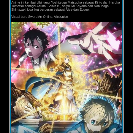
Anime ini kembali dibintangi Yoshitsugu Matsuoka sebagai Kirito dan Haruka
Tomatsu sebagai Asuna. Selain itu, seiyuu Ai Kayano dan Nobunaga
Shimazaki juga ikut berperan sebagai Alice dan Eugeo.
Visual baru Sword Art Online: Alicization