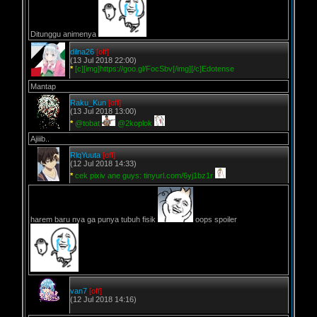
Ditunggu animenya
dilna26
[off]
(13 Jul 2018 22:00)
*
[c][img]https://goo.gl/FocSbv[/img][/c]Edotense
Mantap
Raku_Kun
[off]
(13 Jul 2018 13:00)
*
@tobat
@2koplok
Ajiiib..
RlqYuuta
[off]
(12 Jul 2018 14:33)
*
cek pixiv ane guys: tinyurl.com/6yj1bz1r
harem baru nya ga punya tubuh fisik
oops spoiler
van7
[off]
(12 Jul 2018 14:16)