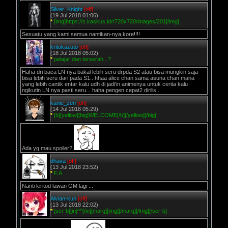
Silver_Knight
[off]
(19 Jul 2018 01:06)
*
[img]https://s.kaskus.id/r720x720/images/201[/img]
Sesuatu yang kami semua nantikan-nya,kore!!!!
kritokazuto
[off]
(18 Jul 2018 05:02)
*
pelajar dan terserah ..?
Haha dri baca LN nya bakal lebih seru drpda S2 atau bisa mungkin saja
bisa lebih seru dari pada S1.. hhaa alice chan sama asuna chan mana
yang lebih cantik entar kalu udh di jadi'in animenya untuk cerita kalu
ngikutin LN nya pasti seru... haha pengen cepat2 dirilis..
kanie_zen
[off]
(14 Jul 2018 05:29)
*
[b][yellow][big]WELCOME[/b][/yellow][/big]
Ada yg mau spoiler?
dhava
[off]
(13 Jul 2018 23:52)
*
F.A
Nanti kiritod lawan GM lagi ...
Alvian-kun
[off]
(13 Jul 2018 22:02)
*
[scr-b][in]^^[/in][marq][img][/marq][/img][/scr-b]