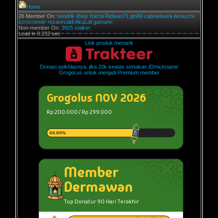
Home
26 Member On:
hendrik
45ep
Yoichii
Ridwan71
gin69
cabinetwork
Amacchi
kzrscremer
rezarevaldi
AkuLali
gamarin
Non-member On:
3925 stalker.
Load in 0.232 sec
Link produk menarik
Donasi seikhlasnya, jika 20k keatas sertakan ID/nickname
Grogol.us untuk menjadi Premium member