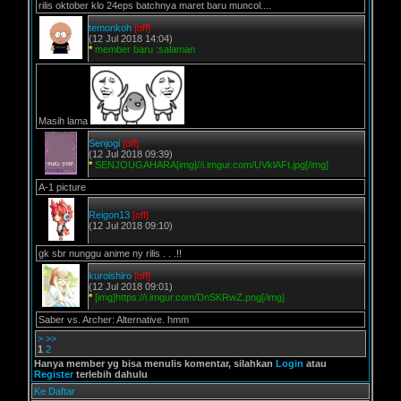
rilis oktober klo 24eps batchnya maret baru muncol....
temonkoh
[off]
(12 Jul 2018 14:04)
*
member baru :salaman
Masih lama
Senjogi
[off]
(12 Jul 2018 09:39)
*
SENJOUGAHARA[img]//i.imgur.com/UVklAFt.jpg[/img]
A-1 picture
Reigon13
[off]
(12 Jul 2018 09:10)
gk sbr nunggu anime ny rilis . . .!!
kuroishiro
[off]
(12 Jul 2018 09:01)
*
[img]https://i.imgur.com/DnSKRwZ.png[/img]
Saber vs. Archer: Alternative. hmm
>
>>
1
2
Hanya member yg bisa menulis komentar, silahkan
Login
atau
Register
terlebih dahulu
Ke Daftar