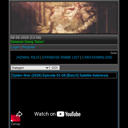
08-08-2026 (13:58)
Selamat Siang Tamu!
Login
|
Register
Selamat datang d
JADWAL RILIS
|
DATABASE ANIME LIST
|
CARA DOWNLOAD
Spider-Noir (2026) Episode 01-08 [Batch] Subtitle Indonesia
Gelap