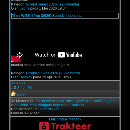
---------------
Kategori:
Grogol Series 2026
|
29 komentar
Oleh
Leons
pada 1 Mei 2026 19:04
They Will Kill You (2026) Subtitle Indonesia
mantab mbak domino selalu mujur :v
---------------
Kategori:
Grogol Movies 2026
|
73 komentar
Oleh
Devoicy
pada 29 Apr 2026 18:53
<<
<
>
>>
1
2
3
4
5
..
93
Home
32 Member On:
Bkt
neo86
renaldi
Yoichii
gin69
KiriusakiDdragneel
katsuchiha
JackHanggara
rioperdana
Naito98
Non-member On:
3256 stalker.
Load in 0.202 sec
Link produk menarik