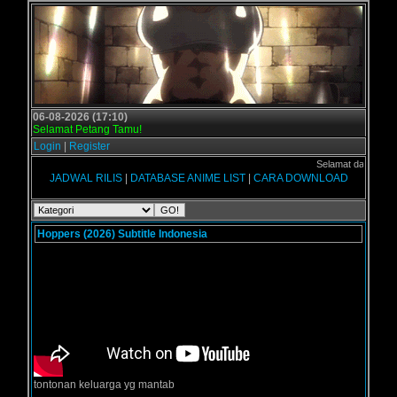
06-08-2026 (17:10)
Selamat Petang Tamu!
Login
|
Register
Selamat datang di Foru
JADWAL RILIS
|
DATABASE ANIME LIST
|
CARA DOWNLOAD
Hoppers (2026) Subtitle Indonesia
tontonan keluarga yg mantab