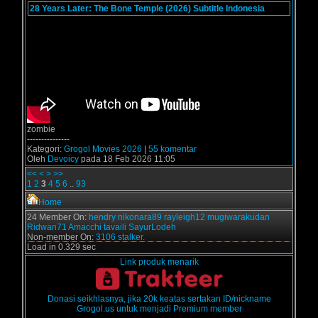
28 Years Later: The Bone Temple (2026) Subtitle Indonesia
zombie
---------------
Kategori:
Grogol Movies 2026
|
55 komentar
Oleh
Devoicy
pada 18 Feb 2026 11:05
<<
<
>
>>
1
2
3
4
5
6
..
93
Home
24 Member On:
hendry
nikonara89
rayleigh12
mugiwarakudan
Ridwan71
Amacchi
tavaili
SayurLodeh
Non-member On:
3106 stalker.
Load in 0.329 sec
Link produk menarik
Donasi seikhlasnya, jika 20k keatas sertakan ID/nickname
Grogol.us untuk menjadi Premium member