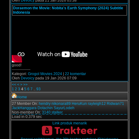
Oleh
Devoicy
pada 21 Jan 2026 05:38
Doraemon the Movie: Nobita's Earth Symphony (2024) Subtitle
Indonesia
good!
---------------
Kategori:
Grogol Movies 2024
|
22 komentar
Oleh
Devoicy
pada 19 Jan 2026 07:09
<<
<
>
>>
1
2
3
4
5
6
7
..
93
Home
27 Member On:
hendry
nikonara89
HeruKun
rayleigh12
Ridwan71
JackHanggara
Dotachin
SayurLodeh
Non-member On:
3140 stalker.
Load in 0.379 sec
Link produk menarik