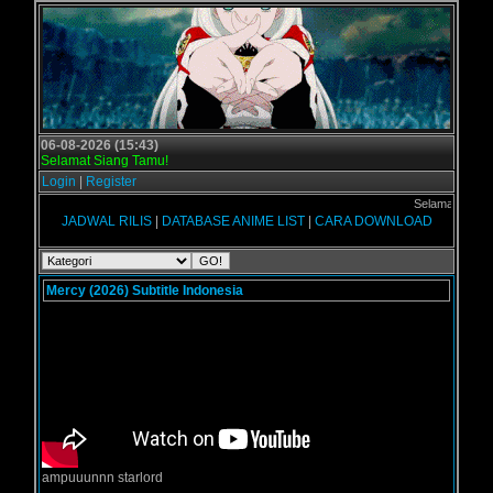
06-08-2026 (15:43)
Selamat Siang Tamu!
Login
|
Register
Selamat datang di 
JADWAL RILIS
|
DATABASE ANIME LIST
|
CARA DOWNLOAD
Mercy (2026) Subtitle Indonesia
ampuuunnn starlord