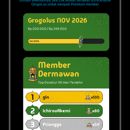
Donasi seikhlasnya, jika 20k keatas sertakan ID/nickname
Grogol.us untuk menjadi Premium member