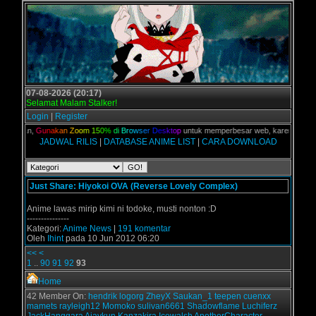
07-08-2026 (20:17)
Selamat Malam Stalker!
Login
|
Register
C kalian,
G
u
n
a
k
a
n
Z
o
o
m
1
5
0
%
d
i
B
r
o
w
s
e
r
D
e
s
k
t
o
p
untuk memperbesar web, karena aslinya 
JADWAL RILIS
|
DATABASE ANIME LIST
|
CARA DOWNLOAD
Just Share: Hiyokoi OVA (Reverse Lovely Complex)
Anime lawas mirip kimi ni todoke, musti nonton :D
---------------
Kategori:
Anime News
|
191 komentar
Oleh
Ihint
pada 10 Jun 2012 06:20
<<
<
1
..
90
91
92
93
Home
42 Member On:
hendrik
logorg
ZheyX
Saukan_1
teepen
cuenxx
mamets
rayleigh12
Momoko
sulivan6661
Shadowflame
Luchiferz