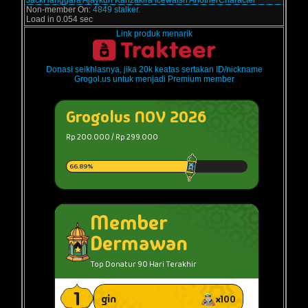
JackHanggara
Ajaykun
Kanzakira
Icewalsh
AnotherCharacter
Non-member On:
4849 stalker.
Load in 0.054 sec
Link produk menarik
Donasi seikhlasnya, jika 20k keatas sertakan ID/nickname
Grogol.us untuk menjadi Premium member