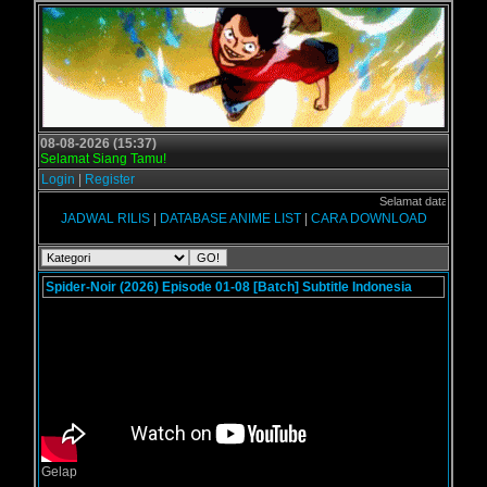
08-08-2026 (15:37)
Selamat Siang Tamu!
Login
|
Register
Selamat datang di Forum 
JADWAL RILIS
|
DATABASE ANIME LIST
|
CARA DOWNLOAD
Spider-Noir (2026) Episode 01-08 [Batch] Subtitle Indonesia
Gelap