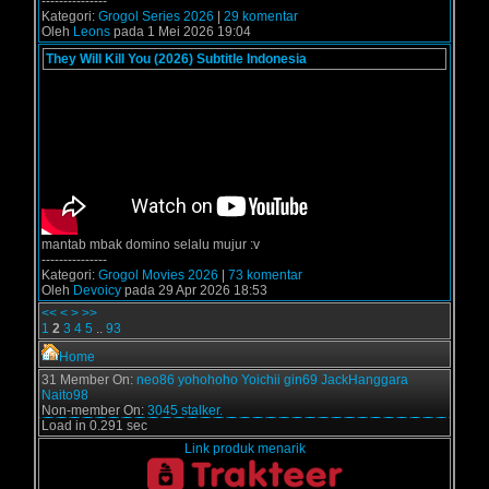
---------------
Kategori:
Grogol Series 2026
|
29 komentar
Oleh
Leons
pada 1 Mei 2026 19:04
They Will Kill You (2026) Subtitle Indonesia
mantab mbak domino selalu mujur :v
---------------
Kategori:
Grogol Movies 2026
|
73 komentar
Oleh
Devoicy
pada 29 Apr 2026 18:53
<<
<
>
>>
1
2
3
4
5
..
93
Home
31 Member On:
neo86
yohohoho
Yoichii
gin69
JackHanggara
Naito98
Non-member On:
3045 stalker.
Load in 0.291 sec
Link produk menarik