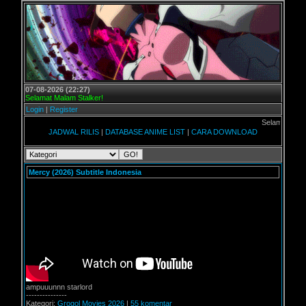
07-08-2026 (22:27)
Selamat Malam Stalker!
Login
|
Register
Selamat datang di Forum 
JADWAL RILIS
|
DATABASE ANIME LIST
|
CARA DOWNLOAD
Mercy (2026) Subtitle Indonesia
ampuuunnn starlord
---------------
Kategori:
Grogol Movies 2026
|
55 komentar