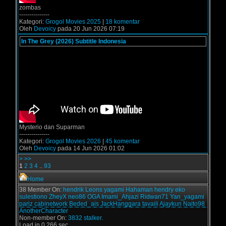
zombas
---------------
Kategori:
Grogol Movies 2025
|
18 komentar
Oleh
Devoicy
pada 20 Jun 2026 07:19
In The Grey (2026) Subtitle Indonesia
Mysterio dan Suparman
---------------
Kategori:
Grogol Movies 2026
|
45 komentar
Oleh
Devoicy
pada 14 Jun 2026 01:02
>
>>
1
2
3
4
..
93
Home
38 Member On:
hendrik
Leons
yagami
Hahaman
hendry
eko
sulestiono
ZheyX
neo86
OGA
Imami_Ahjazi
Ridwan71
Yan_yagami
pariz
cabinetwork
Beded_ais
JackHanggara
tavaili
Ajaykun
Naito98
AnotherCharacter
Non-member On:
3832 stalker.
Load in 0.266 sec