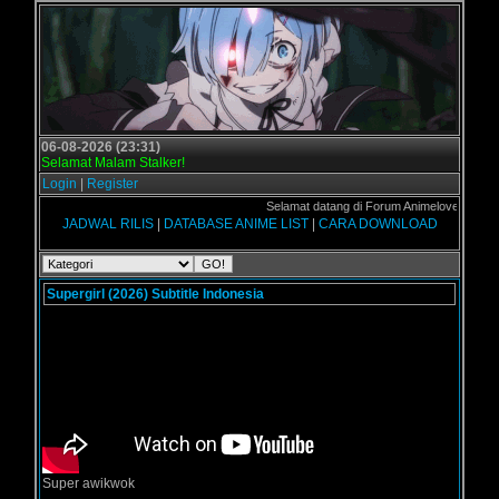
06-08-2026 (23:31)
Selamat Malam Stalker!
Login
|
Register
Selamat datang di Forum Animelover sevuh Grogo
JADWAL RILIS
|
DATABASE ANIME LIST
|
CARA DOWNLOAD
Supergirl (2026) Subtitle Indonesia
Super awikwok