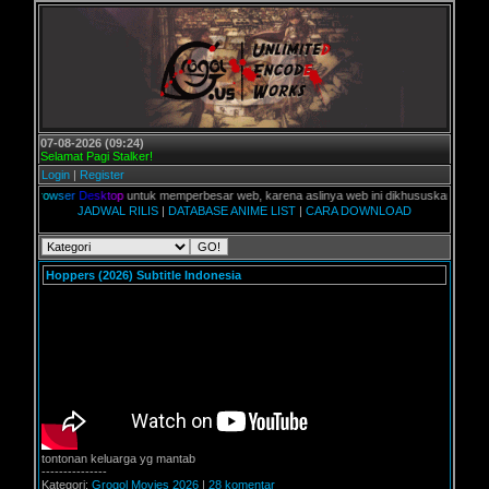
07-08-2026 (09:24)
Selamat Pagi Stalker!
Login
|
Register
e
r
D
e
s
k
t
o
p
untuk memperbesar web, karena aslinya web ini dikhususkan untuk pengguna Mobi
JADWAL RILIS
|
DATABASE ANIME LIST
|
CARA DOWNLOAD
Hoppers (2026) Subtitle Indonesia
tontonan keluarga yg mantab
---------------
Kategori:
Grogol Movies 2026
|
28 komentar