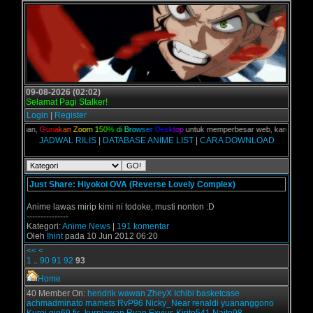
09-08-2026 (02:02)
Selamat Pagi Stalker!
Login
|
Register
PC kalian,
G
u
n
a
k
a
n
Z
o
o
m
1
5
0
%
d
i
B
r
o
w
s
e
r
D
e
s
k
t
o
p
untuk memperbesar web, karena aslinya
JADWAL RILIS
|
DATABASE ANIME LIST
|
CARA DOWNLOAD
Just Share: Hiyokoi OVA (Reverse Lovely Complex)
Anime lawas mirip kimi ni todoke, musti nonton :D
---------------
Kategori:
Anime News
|
191 komentar
Oleh
Ihint
pada 10 Jun 2012 06:20
<<
<
1
..
90
91
92
93
Home
40 Member On:
hendrik
wawan
ZheyX
Ichibi
basketcase
achmadminato
mamets
RvP96
Nicky_Near
renaldi
yuananggono