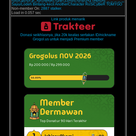
Kuroi
gin69
fjr_kurniawan
Ryan Exvius
Kirito541
Naito98
SayurLodeh
Bintang-kecil
AnotherCharacter
RoSiCyBeR
TOMYGO
Non-member On:
2887 stalker.
Load in 0.057 sec
Link produk menarik
Donasi seikhlasnya, jika 20k keatas sertakan ID/nickname
Grogol.us untuk menjadi Premium member