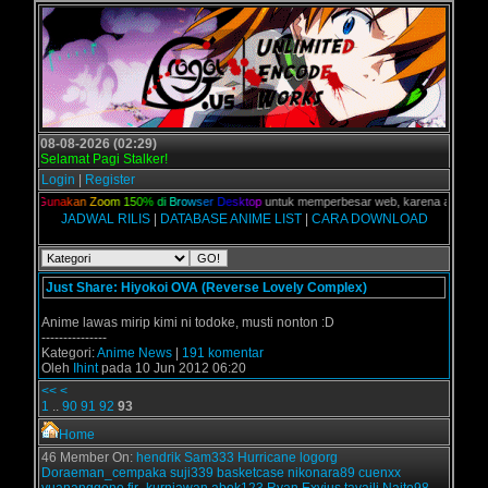
08-08-2026 (02:29)
Selamat Pagi Stalker!
Login
|
Register
alian,
G
u
n
a
k
a
n
Z
o
o
m
1
5
0
%
d
i
B
r
o
w
s
e
r
D
e
s
k
t
o
p
untuk memperbesar web, karena aslinya web
JADWAL RILIS
|
DATABASE ANIME LIST
|
CARA DOWNLOAD
Just Share: Hiyokoi OVA (Reverse Lovely Complex)
Anime lawas mirip kimi ni todoke, musti nonton :D
---------------
Kategori:
Anime News
|
191 komentar
Oleh
Ihint
pada 10 Jun 2012 06:20
<<
<
1
..
90
91
92
93
Home
46 Member On:
hendrik
Sam333
Hurricane
logorg
Doraeman_cempaka
suji339
basketcase
nikonara89
cuenxx