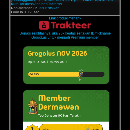
yuananggono
fjr_kurniawan
abok123
Ryan Exvius
tavaili
Naito98
KuroDarkness
AnotherCharacter
Non-member On:
3306 stalker.
Load in 0.061 sec
Link produk menarik
Donasi seikhlasnya, jika 20k keatas sertakan ID/nickname
Grogol.us untuk menjadi Premium member