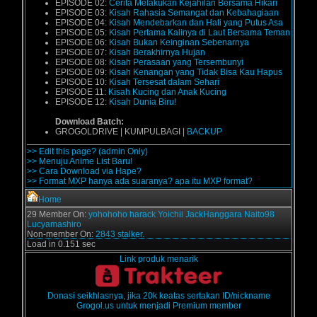
EPISODE 02:
Cerita Melakukan Kejahilan Bersama Hikari
EPISODE 03:
Kisah Rahasia Semangat dan Kebahagiaan
EPISODE 04:
Kisah Mendebarkan dan Hati yang Putus Asa
EPISODE 05:
Kisah Pertama Kalinya di Laut Bersama Teman
EPISODE 06:
Kisah Bukan Keinginan Sebenarnya
EPISODE 07:
Kisah Berakhirnya Hujan
EPISODE 08:
Kisah Perasaan yang Tersembunyi
EPISODE 09:
Kisah Kenangan yang Tidak Bisa Kau Hapus
EPISODE 10:
Kisah Tersesat dalam Sehari
EPISODE 11:
Kisah Kucing dan Anak Kucing
EPISODE 12:
Kisah Dunia Biru!
Download Batch:
GROGOLDRIVE | KUMPULBAGI |
BACKUP
>> Edit this page? (admin Only)
>> Menuju Anime List Baru!
>> Cara Download via Hape?
>> Format MXP hanya ada suaranya? apa itu MXP format?
Home
29 Member On:
yohohoho
harack
Yoichii
JackHanggara
Naito98
Lucyamashiro
Non-member On:
2843 stalker.
Load in 0.151 sec
Link produk menarik
Donasi seikhlasnya, jika 20k keatas sertakan ID/nickname
Grogol.us untuk menjadi Premium member