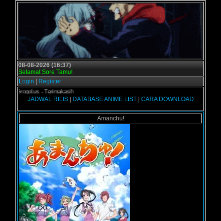
08-08-2026 (16:37)
Selamat Sore Tamu!
Login
|
Register
i Grogol.us - Terimakasih
JADWAL RILIS
|
DATABASE ANIME LIST
|
CARA DOWNLOAD
Amanchu!