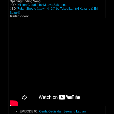
Opening Ending Song:
#OP
“Million Clouds” by Maaya Sakamoto
#ED
“Futari Shoujo (ふたり少女)” by Tekopikari (Ai Kayano & Eri
Suzuki)
Trailer Video:
EPISODE 01:
Cerita Gadis dari Seorang Lautan