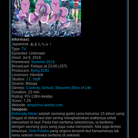
Informasi:
Japanese: あまんちゅ！
Type:
TV
Episodes: Unknown
Aired: Jul 8, 2016
Premiered:
Summer 2016
Broadcast: Fridays at 23:00 (JST)
Producers:
flying DOG
Licensors: Hendrik
Studios:
J.C.Staff
Source: Manga
Genres:
Comedy
,
School
,
Shounen
,
Slice of Life
Duration: 23 min.
Rating: PG-13thn keatas
Score: 7.29
Website:
amanchu-anime.com
Sinopsis:
Kohinata Hikari
adalah seorang gadis ceria berumur 15 tahun yang
tinggal di dekat laut dan sering menghabiskan waktunya untuk
menyelam di laut. Pada hari pertama sekolahnya, ia bertemu
dengan seorang guru yang juga suka menyelam. Ada juga teman
kelasnya,
Ooki Futaba
yang segera terseret ikut bersamanya tak
lama setelah mereka bertemu di sekolah.