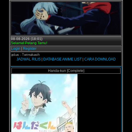
08-08-2026 (18:01)
Selamat Petang Tamu!
Login
|
Register
rogol.us - Terimakasih
JADWAL RILIS
|
DATABASE ANIME LIST
|
CARA DOWNLOAD
Handa-kun [Complete]