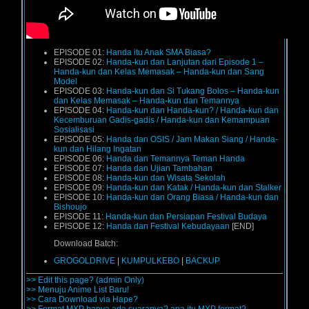
EPISODE 01:
Handa itu Anak SMA Biasa?
EPISODE 02:
Handa-kun dan Lanjutan dari Episode 1 –
Handa-kun dan Kelas Memasak – Handa-kun dan Sang
Model
EPISODE 03:
Handa-kun dan Si Tukang Bolos – Handa-kun
dan Kelas Memasak – Handa-kun dan Temannya
EPISODE 04:
Handa-kun dan Handa-kun? / Handa-kun dan
Kecemburuan Gadis-gadis / Handa-kun dan Kemampuan
Sosialisasi
EPISODE 05:
Handa dan OSIS / Jam Makan Siang / Handa-
kun dan Hilang Ingatan
EPISODE 06:
Handa dan Temannya Teman Handa
EPISODE 07:
Handa dan Ujian Tambahan
EPISODE 08:
Handa-kun dan Wisata Sekolah
EPISODE 09:
Handa-kun dan Katak / Handa-kun dan Stalker
EPISODE 10:
Handa-kun dan Orang Biasa / Handa-kun dan
Bishoujo
EPISODE 11:
Handa-kun dan Persiapan Festival Budaya
EPISODE 12:
Handa dan Festival Kebudayaan
[END]
Download Batch:
GROGOLDRIVE
|
KUMPULKEBO
|
BACKUP
>> Edit this page? (admin Only)
>> Menuju Anime List Baru!
>> Cara Download via Hape?