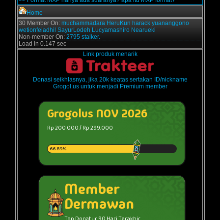
>> Format MXP hanya ada suaranya? apa itu MXP format?
Home
30 Member On:
muchammadara
HeruKun
harack
yuananggono
wetionfeiadhil
SayurLodeh
Lucyamashiro
Nearueki
Non-member On:
2795 stalker.
Load in 0.147 sec
Link produk menarik
Donasi seikhlasnya, jika 20k keatas sertakan ID/nickname
Grogol.us untuk menjadi Premium member