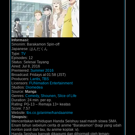
Informasi:
Sinonim: Barakamon Spin-off
Japanese: はんだくん
Type:
TV
Episodes: 12
Status: Selesai Tayang
Aired: Jul 8, 2016
Premiered:
Summer 2016
Broadcast: Fridays at 01:58 (JST)
Producers:
Lantis
,
TBS
Licensors:
FUNimation Entertainment
Studios:
Diomedea
Source:
Manga
Genres:
Comedy
,
Shounen
,
Slice of Life
Duration: 24 min. per ep.
Rating: PG-13 – Remaja 13+ keatas
Score: 7.57
Website:
tbs.co.jp/anime/handaanime
Sinopsis:
Menceritakan kehidupan Handa Seishuu saat masih siswa SMA.
Enam tahun sebelum cerita di anime “Barakamon” (bagi yang udah
nonton pasti dah tau, itu anime koplak :v).
Handa Seishuu banyak dikagumi dan dihormati oleh teman-