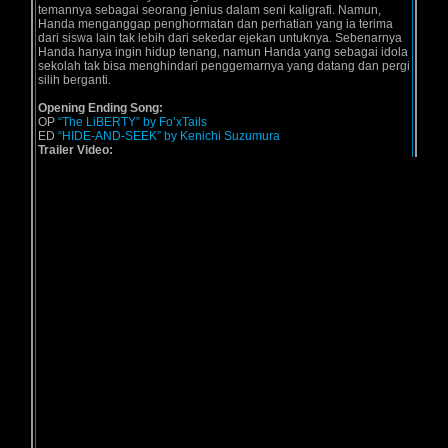
temannya sebagai seorang jenius dalam seni kaligrafi. Namun,
Handa menganggap penghormatan dan perhatian yang ia terima
dari siswa lain tak lebih dari sekedar ejekan untuknya. Sebenarnya
Handa hanya ingin hidup tenang, namun Handa yang sebagai idola
sekolah tak bisa menghindari penggemarnya yang datang dan pergi
silih berganti.
Opening Ending Song:
OP
“The LiBERTY” by Fo’xTails
ED
“HIDE-AND-SEEK” by Kenichi Suzumura
Trailer Video: