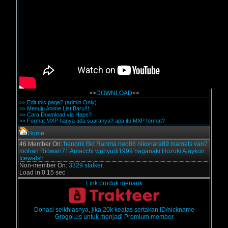
>>
DOWNLOAD
<<
>> Edit this page? (admin Only)
>> Menuju Anime List Baru!!!
>> Cara Download via Hape?
>> Format MXP hanya ada suaranya? apa itu MXP format?
Home
46 Member On:
hendrik
Bkt
Ranma
neo86
nikonara89
mamets
van7
mohan
Ridwan71
Amacchi
wahyudi1999
haganaki
Hozuki
Ajaykun
Icewalsh
Non-member On:
3329 stalker.
Load in 0.15 sec
Link produk menarik
Donasi seikhlasnya, jika 20k keatas sertakan ID/nickname
Grogol.us untuk menjadi Premium member