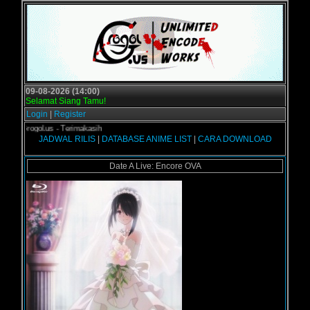
09-08-2026 (14:00)
Selamat Siang Tamu!
Login
|
Register
i Grogol.us - Terimakasih
JADWAL RILIS
|
DATABASE ANIME LIST
|
CARA DOWNLOAD
Date A Live: Encore OVA