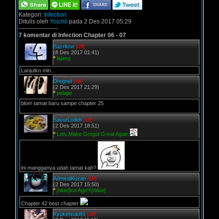
Kategori:
Infection
Ditulis oleh
Yoichii
pada 2 Des 2017 05:29
--------------------
7 komentar di Infection Chapter 06 - 07
Bazrikrw
[off]
(8 Des 2017 01:41)
*
lajang
Lanjutkn min...
Dregnel
[off]
(2 Des 2017 21:29)
*
pelajar
blom tamat baru sampe chapter 25
SayurLodeh
[off]
(2 Des 2017 18:51)
*
Lets Make Grogol Great Again
ini mangganya udah tamat kah?
AdmiralKuzan
[off]
(2 Des 2017 15:50)
*
[blue]Ice Age!!![/blue]
Chapter 42 best chapter
Kyuketsuki91
[off]