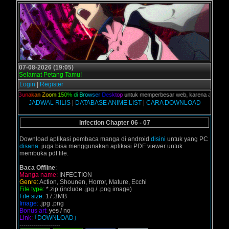
07-08-2026 (19:05)
Selamat Petang Tamu!
Login
|
Register
lian,
G
u
n
a
k
a
n
Z
o
o
m
1
5
0
%
d
i
B
r
o
w
s
e
r
D
e
s
k
t
o
p
untuk memperbesar web, karena aslinya web 
JADWAL RILIS
|
DATABASE ANIME LIST
|
CARA DOWNLOAD
Infection Chapter 06 - 07
Download aplikasi pembaca manga di android
disini
untuk yang PC
disana
. juga bisa menggunakan aplikasi PDF viewer untuk
membuka pdf file.
Baca Offline
:
Manga name:
INFECTION
Genre:
Action, Shounen, Horror, Mature, Ecchi
File type:
*.zip (include .jpg / .png image)
File size:
17.3MB
Image:
.jpg .png
Bonus art:
yes
/ no
Link:
｢DOWNLOAD｣
--------------------