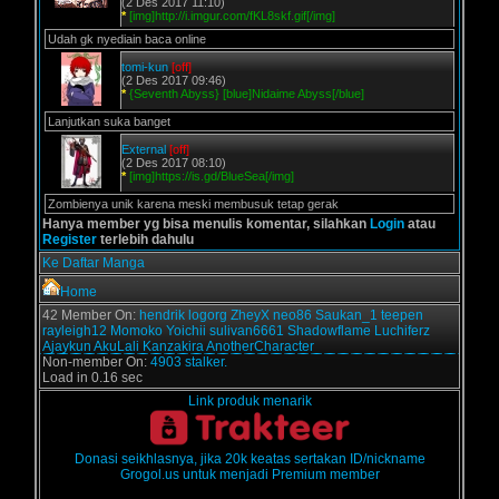
(2 Des 2017 11:10)
*
[img]http://i.imgur.com/fKL8skf.gif[/img]
Udah gk nyediain baca online
tomi-kun
[off]
(2 Des 2017 09:46)
*
{Seventh Abyss} [blue]Nidaime Abyss[/blue]
Lanjutkan suka banget
External
[off]
(2 Des 2017 08:10)
*
[img]https://is.gd/BlueSea[/img]
Zombienya unik karena meski membusuk tetap gerak
Hanya member yg bisa menulis komentar, silahkan
Login
atau
Register
terlebih dahulu
Ke Daftar Manga
Home
42 Member On:
hendrik
logorg
ZheyX
neo86
Saukan_1
teepen
rayleigh12
Momoko
Yoichii
sulivan6661
Shadowflame
Luchiferz
Ajaykun
AkuLali
Kanzakira
AnotherCharacter
Non-member On:
4903 stalker.
Load in 0.16 sec
Link produk menarik
Donasi seikhlasnya, jika 20k keatas sertakan ID/nickname
Grogol.us untuk menjadi Premium member