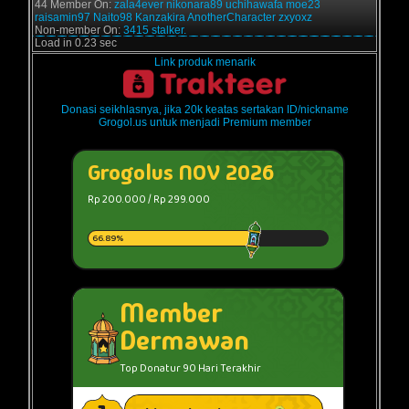
44 Member On:
zala4ever
nikonara89
uchihawafa
moe23
raisamin97
Naito98
Kanzakira
AnotherCharacter
zxyoxz
Non-member On:
3415 stalker.
Load in 0.23 sec
Link produk menarik
Donasi seikhlasnya, jika 20k keatas sertakan ID/nickname
Grogol.us untuk menjadi Premium member