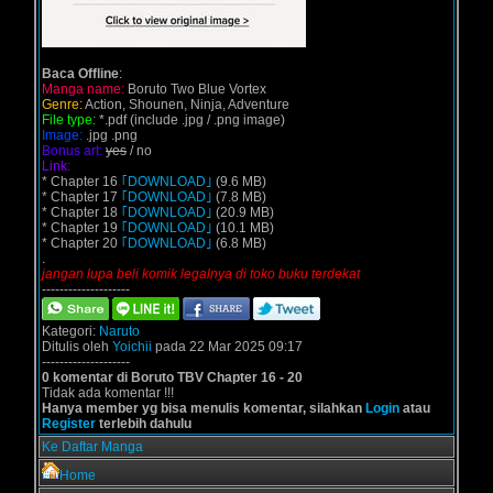
Baca Offline
:
Manga name:
Boruto Two Blue Vortex
Genre:
Action, Shounen, Ninja, Adventure
File type:
*.pdf (include .jpg / .png image)
Image:
.jpg .png
Bonus art:
yes
/ no
Link:
* Chapter 16
｢DOWNLOAD｣
(9.6 MB)
* Chapter 17
｢DOWNLOAD｣
(7.8 MB)
* Chapter 18
｢DOWNLOAD｣
(20.9 MB)
* Chapter 19
｢DOWNLOAD｣
(10.1 MB)
* Chapter 20
｢DOWNLOAD｣
(6.8 MB)
.
jangan lupa beli komik legalnya di toko buku terdekat
--------------------
Kategori:
Naruto
Ditulis oleh
Yoichii
pada 22 Mar 2025 09:17
--------------------
0 komentar di Boruto TBV Chapter 16 - 20
Tidak ada komentar !!!
Hanya member yg bisa menulis komentar, silahkan
Login
atau
Register
terlebih dahulu
Ke Daftar Manga
Home