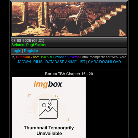
08-08-2026 (05:31)
Selamat Pagi Stalker!
Login
|
Register
C kalian,
G
u
n
a
k
a
n
Z
o
o
m
1
5
0
%
d
i
B
r
o
w
s
e
r
D
e
s
k
t
o
p
untuk memperbesar web, karena aslinya 
JADWAL RILIS
|
DATABASE ANIME LIST
|
CARA DOWNLOAD
Boruto TBV Chapter 16 - 20