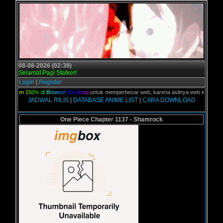
08-08-2026 (02:39)
Selamat Pagi Stalker!
Login
|
Register
n
Z
o
o
m
1
5
0
%
d
i
B
r
o
w
s
e
r
D
e
s
k
t
o
p
untuk memperbesar web, karena aslinya web ini dikhusus
JADWAL RILIS
|
DATABASE ANIME LIST
|
CARA DOWNLOAD
One Piece Chapter 1137 - Shamrock