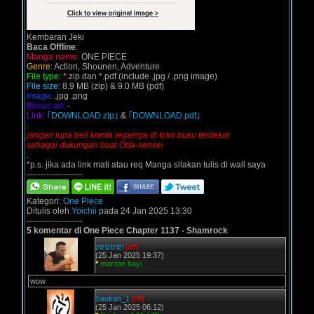
Kembaran Jeki
Baca Offline
:
Manga name:
ONE PIECE
Genre:
Action, Shounen, Adventure
File type:
*.zip dan *.pdf (include .jpg / .png image)
File size:
8.9 MB (zip) & 9.0 MB (pdf)
Image:
.jpg .png
Bonus art:
-
Link:
｢DOWNLOAD.zip｣
&
｢DOWNLOAD.pdf｣
.
jangan lupa beli komik legalnya di toko buku terdekat
sebagai dukungan buat Oda-sensei
.
*p.s. jika ada link mati atau req Manga silakan tulis di wall saya
--------------------
Kategori:
One Piece
Ditulis oleh
Yoichii
pada 24 Jan 2025 13:30
--------------------
5 komentar di One Piece Chapter 1137 - Shamrock
zizizizizi
[off]
(25 Jan 2025 19:37)
*
mantan bayi
wow
Saukan_1
[off]
(25 Jan 2025 06:12)