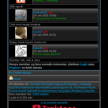
*
Saukan_1 MobiBlog
Wih ngeriiii
ZhahrulRSN
[off]
(24 Jan 2025 19:50)
*
Tukang kebon di Tekkadan
Jeki versi tangan lengkap
Covid19
[off]
(24 Jan 2025 18:11)
Kalau shank berarti shankrock
Datris83
[off]
(24 Jan 2025 16:43)
*
Anime Lawas Banzai!!!
Kembar Yah, Jeki & Jeka
Hanya member yg bisa menulis komentar, silahkan
Login
atau
Register
terlebih dahulu
Ke Daftar Manga
Home
45 Member On:
hendrik
Hurricane
logorg
Doraeman_cempaka
suji339
basketcase
nikonara89
yuananggono
fjr_kurniawan
Ryan
Exvius
tavaili
Naito98
KuroDarkness
Kanzakira
AnotherCharacter
Non-member On:
3306 stalker.
Load in 0.261 sec
Link produk menarik