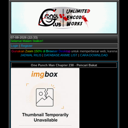
07-08-2026 (22:33)
Selamat Malam Stalker!
Login
|
Register
an,
G
u
n
a
k
a
n
Z
o
o
m
1
5
0
%
d
i
B
r
o
w
s
e
r
D
e
s
k
t
o
p
untuk memperbesar web, karena aslinya web in
JADWAL RILIS
|
DATABASE ANIME LIST
|
CARA DOWNLOAD
One Punch Man Chapter 238 - Pencari Bakat