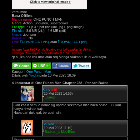
versi moe
Baca Offline
:
Manga name:
ONE PUNCH MAN
Genre:
Action, Shounen, Superpower
File type:
*.zip & * pdf (include .jpg / .png image)
File size:
8.6 MB (zip) | 4.6 MB (pdf)
Image:
.jpg .png
Bonus art:
No
Link:
｢DOWNLOAD.zip｣
atau
｢DOWNLOAD.pdf｣
.
jangan lupa beli komik legalnya di toko buku terdekat
sebagai dukungan buat Murata & ONE-sensei
*p.s. jika ada link mati atau req Manga silakan tulis di wall saya
--------------------
Kategori:
One Punch Man
Ditulis oleh
Yoichii
pada 18 Mei 2023 18:39
--------------------
4 komentar di One Punch Man Chapter 238 - Pencari Bakat
Sudy
[off]
(20 Mei 2023 14:53)
*
Lajang
Gan kasih semua komic yg update sekiranya bisa baca online... Bukan
hanya dowload saja
Napa dari dulu gak berubah sih
Saukan_1
[off]
(19 Mei 2023 11:10)
*
Saukan_1 MobiBlog
Sasssugaaaa