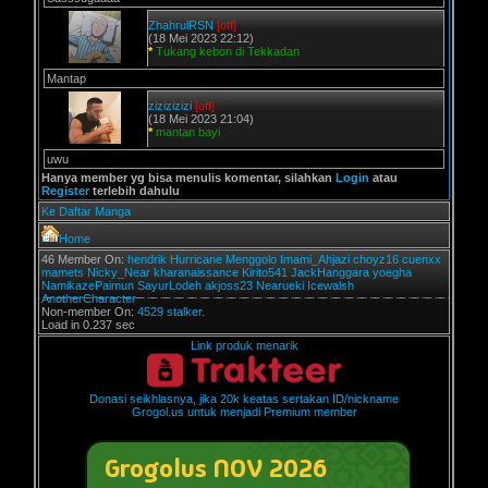
ZhahrulRSN
[off]
(18 Mei 2023 22:12)
*
Tukang kebon di Tekkadan
Mantap
zizizizizi
[off]
(18 Mei 2023 21:04)
*
mantan bayi
uwu
Hanya member yg bisa menulis komentar, silahkan
Login
atau
Register
terlebih dahulu
Ke Daftar Manga
Home
46 Member On:
hendrik
Hurricane
Menggolo
Imami_Ahjazi
choyz16
cuenxx
mamets
Nicky_Near
kharanaissance
Kirito541
JackHanggara
yoegha
NamikazePaimun
SayurLodeh
akjoss23
Nearueki
Icewalsh
AnotherCharacter
Non-member On:
4529 stalker.
Load in 0.237 sec
Link produk menarik
Donasi seikhlasnya, jika 20k keatas sertakan ID/nickname
Grogol.us untuk menjadi Premium member