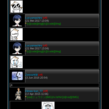
Lucyamashiro
[off]
(21 Mei 2017 13:04)
*
[c][code][img][/c][/code][/img]
Lucyamashiro
[off]
(21 Mei 2017 13:04)
*
[c][code][img][/c][/code][/img]
ZetstuhKill
[off]
(3 Jun 2016 20:54)
jft
Dimas-kun_77
[off]
(17 Apr 2015 11:06)
*
[red]リュウケン[IMG]//v.ht/NrQd[/red][/IMG]