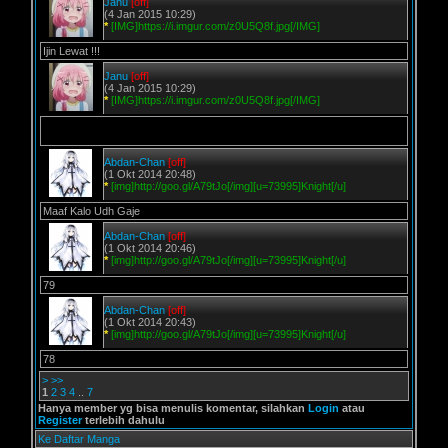
Janu
[off]
(4 Jan 2015 10:29)
*
[IMG]https://i.imgur.com/z0U5Q8f.jpg[/IMG]
Ijin Lewat !!!
Janu
[off]
(4 Jan 2015 10:29)
*
[IMG]https://i.imgur.com/z0U5Q8f.jpg[/IMG]
Abdan-Chan
[off]
(1 Okt 2014 20:48)
*
[img]http://goo.gl/A79tJo[/img][u=73995]Knight[/u]
Maaf Kalo Udh Gaje
Abdan-Chan
[off]
(1 Okt 2014 20:46)
*
[img]http://goo.gl/A79tJo[/img][u=73995]Knight[/u]
79
Abdan-Chan
[off]
(1 Okt 2014 20:43)
*
[img]http://goo.gl/A79tJo[/img][u=73995]Knight[/u]
78
>
>>
1
2
3
4
..
7
Hanya member yg bisa menulis komentar, silahkan
Login
atau
Register
terlebih dahulu
Ke Daftar Manga