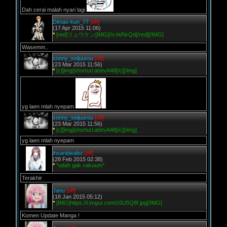
Dah cerai malah nyari lagi
Dimas-kun_77
[off]
(17 Apr 2015 11:06)
*
[red]リュウケン[IMG]//v.ht/NrQd[/red][/IMG]
Wasemm..
sonny_seijuurou
[off]
(23 Mar 2015 11:56)
*
[c][img]shorturl.at/evA48[/c][/img]
yg laen mlah nyepam
sonny_seijuurou
[off]
(23 Mar 2015 11:56)
*
[c][img]shorturl.at/evA48[/c][/img]
yg laen mlah nyepam
ihsanidealist
[off]
(28 Feb 2015 02:38)
*
*udah gak vakuum*
Terakhir
Janu
[off]
(18 Jan 2015 05:12)
*
[IMG]https://i.imgur.com/z0U5Q8f.jpg[/IMG]
Komen Update Manga !