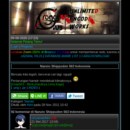
09-08-2026 (17:23)
Selamat Petang Tamu!
Login
|
Register
G
u
n
a
k
a
n
Z
o
o
m
1
5
0
%
d
i
B
r
o
w
s
e
r
D
e
s
k
t
o
p
untuk memperbesar web, karena aslinya web ini di
JADWAL RILIS
|
DATABASE ANIME LIST
|
CARA DOWNLOAD
Naruto Shippuden 563 Indonesia
Bersatu kita teguh, bercerai cari lagi :ngupil
Pertarungan hampir mendekati klimaksnya.
[chap563 - Berkumpulnya Lima Kage]
|
.png
|
.jar
|
INDEX
|
--------------------
Kategori:
Naruto
Ditulis oleh
Ihint
pada 28 Nov 2011 10:42
--------------------
92 komentar di Naruto Shippuden 563 Indonesia
Lucyamashiro
[off]
(21 Mei 2017 13:04)
*
[c][code][img][/c][/code][/img]