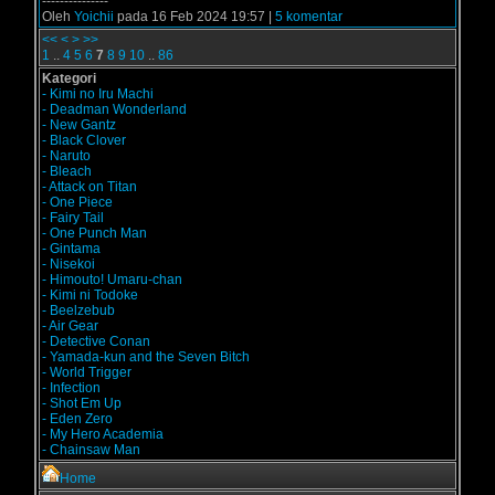
---------------
Oleh
Yoichii
pada 16 Feb 2024 19:57 |
5 komentar
<<
<
>
>>
1
..
4
5
6
7
8
9
10
..
86
Kategori
- Kimi no Iru Machi
- Deadman Wonderland
- New Gantz
- Black Clover
- Naruto
- Bleach
- Attack on Titan
- One Piece
- Fairy Tail
- One Punch Man
- Gintama
- Nisekoi
- Himouto! Umaru-chan
- Kimi ni Todoke
- Beelzebub
- Air Gear
- Detective Conan
- Yamada-kun and the Seven Bitch
- World Trigger
- Infection
- Shot Em Up
- Eden Zero
- My Hero Academia
- Chainsaw Man
Home