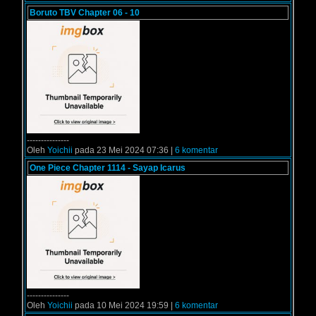
Boruto TBV Chapter 06 - 10
---------------
Oleh
Yoichii
pada 23 Mei 2024 07:36 |
6 komentar
One Piece Chapter 1114 - Sayap Icarus
---------------
Oleh
Yoichii
pada 10 Mei 2024 19:59 |
6 komentar