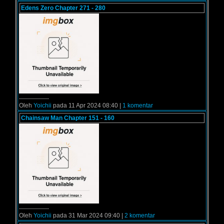
Edens Zero Chapter 271 - 280
---------------
Oleh
Yoichii
pada 11 Apr 2024 08:40 |
1 komentar
Chainsaw Man Chapter 151 - 160
---------------
Oleh
Yoichii
pada 31 Mar 2024 09:40 |
2 komentar