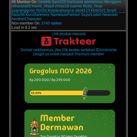
46 Member On:
hendrik
Sam333
Hurricane
aanrahman
Menggolo
nikonara89
Imami_Ahjazi
choyz16
cuenxx
Nicky_Near
yuananggono
Yoichii
kharanaissance
abok123
Kirito541
tavaili
Naito98
KuroDarkness
NamikazePaimun
SayurLodeh
Nearueki
AnotherCharacter
Non-member On:
3740 stalker.
Load in 0.2 sec
Link produk menarik
Donasi seikhlasnya, jika 20k keatas sertakan ID/nickname
Grogol.us untuk menjadi Premium member