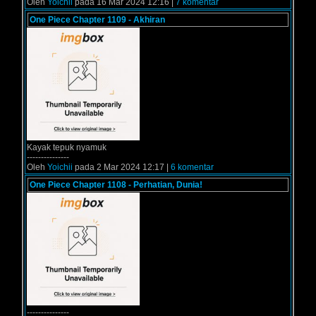
Oleh
Yoichii
pada 16 Mar 2024 12:16 |
7 komentar
One Piece Chapter 1109 - Akhiran
Kayak tepuk nyamuk
---------------
Oleh
Yoichii
pada 2 Mar 2024 12:17 |
6 komentar
One Piece Chapter 1108 - Perhatian, Dunia!
---------------