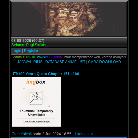
08-08-2026 (00:37)
Selamat Pagi Stalker!
Login
|
Register
a
n
Z
o
o
m
1
5
0
%
d
i
B
r
o
w
s
e
r
D
e
s
k
t
o
p
untuk memperbesar web, karena aslinya web ini dikhusu
JADWAL RILIS
|
DATABASE ANIME LIST
|
CARA DOWNLOAD
FT:100 Years Quest Chapter 151 - 160
---------------
Oleh
Yoichii
pada 2 Jun 2024 16:55 |
1 komentar