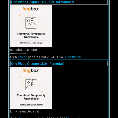
One Piece Chapter 1111 - Perisai Matahari
menghalau celeng
---------------
Oleh
Yoichii
pada 23 Mar 2024 11:34 |
8 komentar
One Piece Chapter 1110 - Planetfall
Lima Tetua Dedemit
---------------