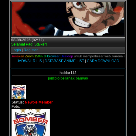
08-08-2026 (02:32)
Selamat Pagi Stalker!
Login
|
Register
lian,
G
u
n
a
k
a
n
Z
o
o
m
1
5
0
%
d
i
B
r
o
w
s
e
r
D
e
s
k
t
o
p
untuk memperbesar web, karena aslinya web 
JADWAL RILIS
|
DATABASE ANIME LIST
|
CARA DOWNLOAD
haidar112
jomblo beranak banyak
Status:
Newbie Member
Foto: