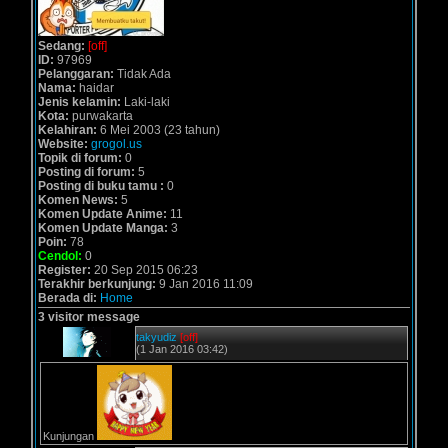
Sedang:
[off]
ID:
97969
Pelanggaran:
Tidak Ada
Nama:
haidar
Jenis kelamin:
Laki-laki
Kota:
purwakarta
Kelahiran:
6 Mei 2003 (23 tahun)
Website:
grogol.us
Topik di forum:
0
Posting di forum:
5
Posting di buku tamu :
0
Komen News:
5
Komen Update Anime:
11
Komen Update Manga:
3
Poin:
78
Cendol:
0
Register:
20 Sep 2015 06:23
Terakhir berkunjung:
9 Jan 2016 11:09
Berada di:
Home
3 visitor message
takyudiz
[off]
(1 Jan 2016 03:42)
Kunjungan