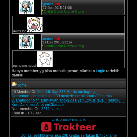
tigranes
[off]
(17 Des 2015 21:08)
*
Otaku Otoko Otome Otong
awas loe
tigranes
[off]
(11 Des 2015 21:19)
*
Otaku Otoko Otome Otong
numpang ngupil
Hanya member yg bisa menulis pesan, silahkan
Login
terlebih
dahulu
Home
46 Member On:
hendrik
Sam333
Hurricane
logorg
Doraeman_cempaka
suji339
basketcase
nikonara89
cuenxx
yuananggono
fjr_kurniawan
abok123
Ryan Exvius
tavaili
Naito98
KuroDarkness
AnotherCharacter
Non-member On:
3312 stalker.
Load in 1.072 sec
Link produk menarik
Donasi seikhlasnya, jika 20k keatas sertakan ID/nickname