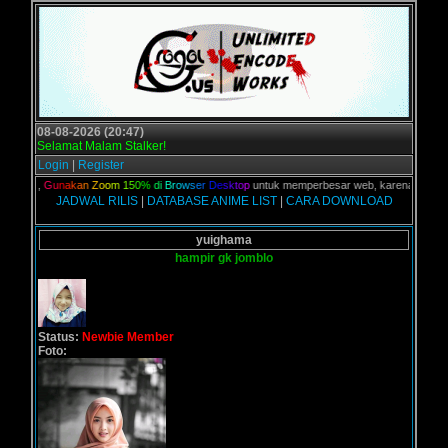
08-08-2026 (20:47)
Selamat Malam Stalker!
Login
|
Register
alian,
G
u
n
a
k
a
n
Z
o
o
m
1
5
0
%
d
i
B
r
o
w
s
e
r
D
e
s
k
t
o
p
untuk memperbesar web, karena aslinya web
JADWAL RILIS
|
DATABASE ANIME LIST
|
CARA DOWNLOAD
yuighama
hampir gk jomblo
Status:
Newbie Member
Foto: