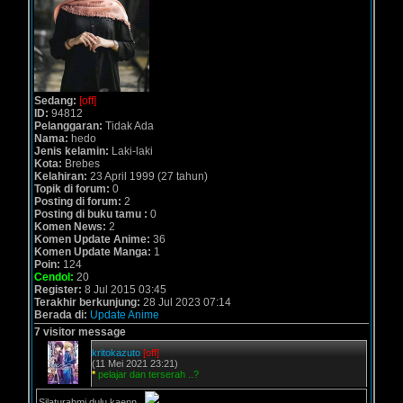
Sedang:
[off]
ID:
94812
Pelanggaran:
Tidak Ada
Nama:
hedo
Jenis kelamin:
Laki-laki
Kota:
Brebes
Kelahiran:
23 April 1999 (27 tahun)
Topik di forum:
0
Posting di forum:
2
Posting di buku tamu :
0
Komen News:
2
Komen Update Anime:
36
Komen Update Manga:
1
Poin:
124
Cendol:
20
Register:
8 Jul 2015 03:45
Terakhir berkunjung:
28 Jul 2023 07:14
Berada di:
Update Anime
7 visitor message
kritokazuto
[off]
(11 Mei 2021 23:21)
*
pelajar dan terserah ..?
Silaturahmi dulu kaenn..