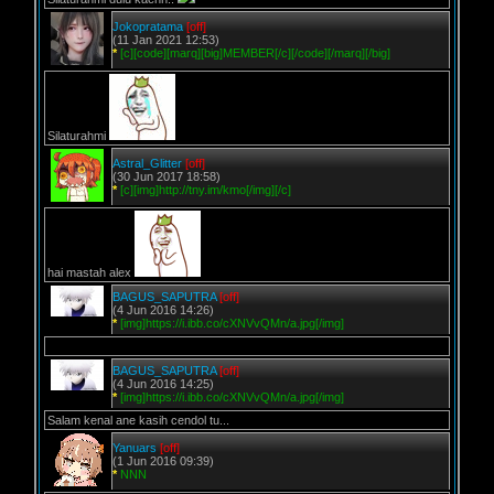
Jokopratama
[off]
(11 Jan 2021 12:53)
*
[c][code][marq][big]MEMBER[/c][/code][/marq][/big]
Silaturahmi
Astral_Glitter
[off]
(30 Jun 2017 18:58)
*
[c][img]http://tny.im/kmo[/img][/c]
hai mastah alex
BAGUS_SAPUTRA
[off]
(4 Jun 2016 14:26)
*
[img]https://i.ibb.co/cXNVvQMn/a.jpg[/img]
BAGUS_SAPUTRA
[off]
(4 Jun 2016 14:25)
*
[img]https://i.ibb.co/cXNVvQMn/a.jpg[/img]
Salam kenal ane kasih cendol tu...
Yanuars
[off]
(1 Jun 2016 09:39)
*
NNN