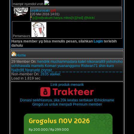
mampir nyendol vroh
unyilkurosaki
[off]
(20 Mei 2016 14:01)
*
[c][red]vakum hanya mitos[/c][/red] @kikiki
Pertamaxzs
Hanya member yg bisa menulis pesan, silahkan
Login
terlebih
dahulu
Home
29 Member On:
hendrik
muchammadara
katel
nikonara89
yohohoho
uchihawafa
mamets
Komari
yuananggono
Ridwan71
shin-kuro
Naito98
Nearueki
zxyoxz
Non-member On:
2835 stalker.
Load in 1.819 sec
Link produk menarik
Donasi seikhlasnya, jika 20k keatas sertakan ID/nickname
Grogol.us untuk menjadi Premium member