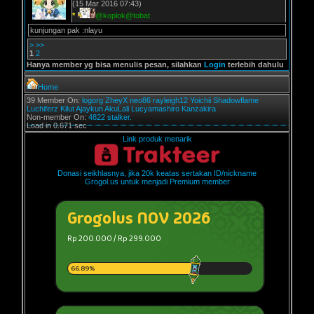
(15 Mar 2016 07:43)
*
@koplok@tobat
kunjungan pak :nlayu
>
>>
1
2
Hanya member yg bisa menulis pesan, silahkan
Login
terlebih dahulu
Home
39 Member On:
logorg
ZheyX
neo86
rayleigh12
Yoichii
Shadowflame
Luchiferz
Kilut
Ajaykun
AkuLali
Lucyamashiro
Kanzakira
Non-member On:
4822 stalker.
Load in 0.671 sec
Link produk menarik
Donasi seikhlasnya, jika 20k keatas sertakan ID/nickname
Grogol.us untuk menjadi Premium member