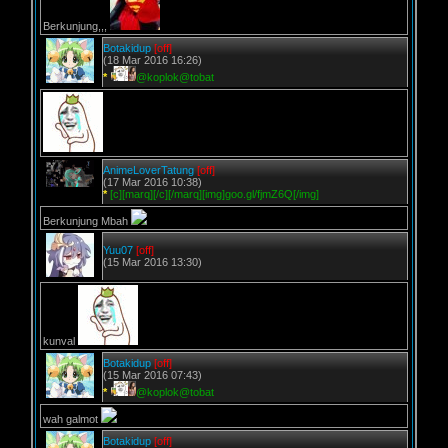
Berkunjung,,,
Botakidup
[off]
(18 Mar 2016 16:26)
*
@koplok@tobat
AnimeLoverTatung
[off]
(17 Mar 2016 10:38)
*
[c][marq][/c][/marq][img]goo.gl/fjmZ6Q[/img]
Berkunjung Mbah
Yuu07
[off]
(15 Mar 2016 13:30)
kunval
Botakidup
[off]
(15 Mar 2016 07:43)
*
@koplok@tobat
wah galmot
Botakidup
[off]