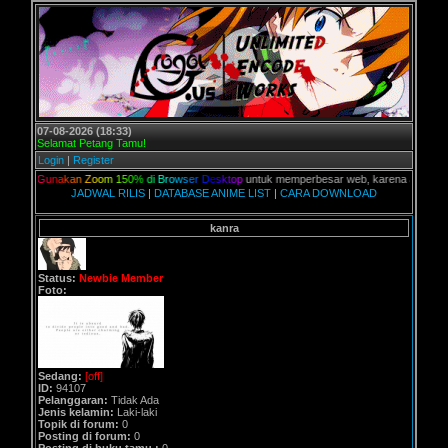
07-08-2026 (18:33)
Selamat Petang Tamu!
Login
|
Register
G
u
n
a
k
a
n
Z
o
o
m
1
5
0
%
d
i
B
r
o
w
s
e
r
D
e
s
k
t
o
p
untuk memperbesar web, karena aslinya web ini d
JADWAL RILIS
|
DATABASE ANIME LIST
|
CARA DOWNLOAD
kanra
Status:
Newbie Member
Foto:
Sedang:
[off]
ID:
94107
Pelanggaran:
Tidak Ada
Jenis kelamin:
Laki-laki
Topik di forum:
0
Posting di forum:
0