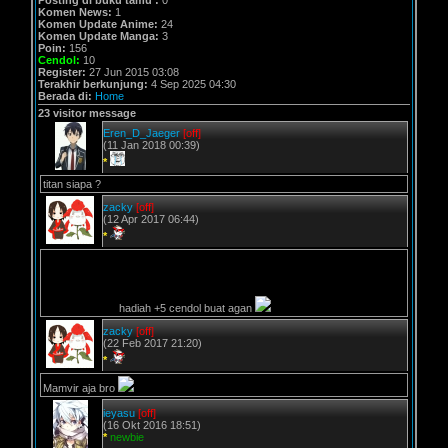
Posting di buku tamu :
0
Komen News:
1
Komen Update Anime:
24
Komen Update Manga:
3
Poin:
156
Cendol:
10
Register:
27 Jun 2015 03:08
Terakhir berkunjung:
4 Sep 2025 04:30
Berada di:
Home
23 visitor message
Eren_D_Jaeger
[off]
(11 Jan 2018 00:39)
*
titan siapa ?
zacky
[off]
(12 Apr 2017 06:44)
*
hadiah +5 cendol buat agan
zacky
[off]
(22 Feb 2017 21:20)
*
Mamvir aja bro
ieyasu
[off]
(16 Okt 2016 18:51)
*
newbie