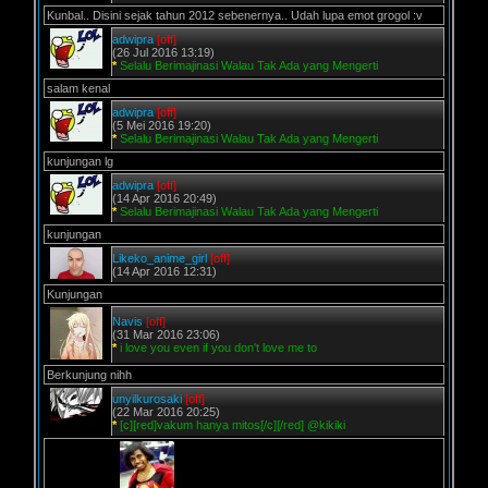
Kunbal.. Disini sejak tahun 2012 sebenernya.. Udah lupa emot grogol :v
adwipra
[off]
(26 Jul 2016 13:19)
*
Selalu Berimajinasi Walau Tak Ada yang Mengerti
salam kenal
adwipra
[off]
(5 Mei 2016 19:20)
*
Selalu Berimajinasi Walau Tak Ada yang Mengerti
kunjungan lg
adwipra
[off]
(14 Apr 2016 20:49)
*
Selalu Berimajinasi Walau Tak Ada yang Mengerti
kunjungan
Likeko_anime_girl
[off]
(14 Apr 2016 12:31)
Kunjungan
Navis
[off]
(31 Mar 2016 23:06)
*
i love you even if you don't love me to
Berkunjung nihh
unyilkurosaki
[off]
(22 Mar 2016 20:25)
*
[c][red]vakum hanya mitos[/c][/red] @kikiki