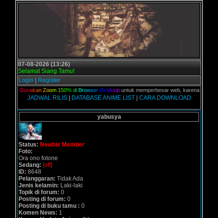
07-08-2026 (13:26)
Selamat Siang Tamu!
Login
|
Register
kalian,
G
u
n
a
k
a
n
Z
o
o
m
1
5
0
%
d
i
B
r
o
w
s
e
r
D
e
s
k
t
o
p
untuk memperbesar web, karena aslinya we
JADWAL RILIS
|
DATABASE ANIME LIST
|
CARA DOWNLOAD
yabusya
Status:
Newbie Member
Foto:
Ora ono fotone
Sedang:
[off]
ID:
8648
Pelanggaran:
Tidak Ada
Jenis kelamin:
Laki-laki
Topik di forum:
0
Posting di forum:
0
Posting di buku tamu :
0
Komen News:
1