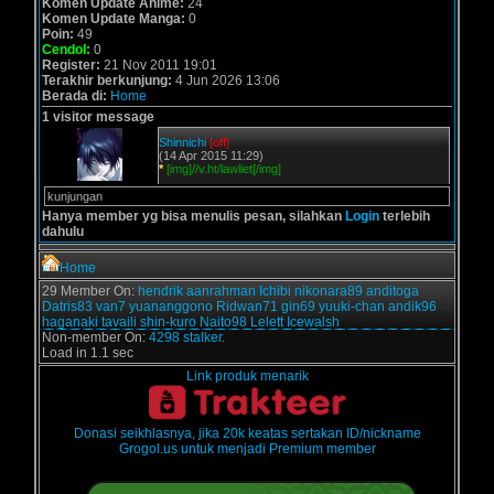
Komen Update Anime:
24
Komen Update Manga:
0
Poin:
49
Cendol:
0
Register:
21 Nov 2011 19:01
Terakhir berkunjung:
4 Jun 2026 13:06
Berada di:
Home
1 visitor message
Shinnichi
[off]
(14 Apr 2015 11:29)
*
[img]//v.ht/lawliet[/img]
kunjungan
Hanya member yg bisa menulis pesan, silahkan
Login
terlebih
dahulu
Home
29 Member On:
hendrik
aanrahman
Ichibi
nikonara89
anditoga
Datris83
van7
yuananggono
Ridwan71
gin69
yuuki-chan
andik96
haganaki
tavaili
shin-kuro
Naito98
Lelett
Icewalsh
Non-member On:
4298 stalker.
Load in 1.1 sec
Link produk menarik
Donasi seikhlasnya, jika 20k keatas sertakan ID/nickname
Grogol.us untuk menjadi Premium member