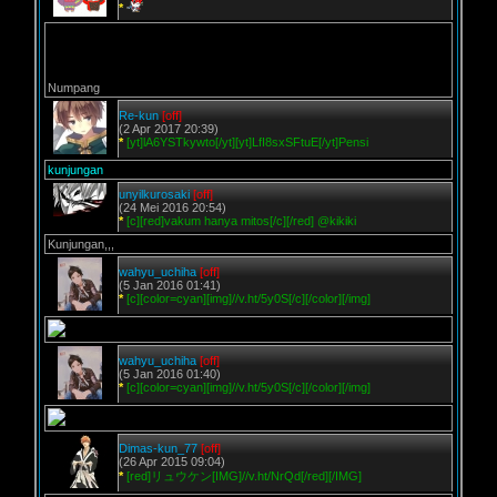
*
Numpang
Re-kun
[off]
(2 Apr 2017 20:39)
*
[yt]lA6YSTkywto[/yt][yt]LfI8sxSFtuE[/yt]Pensi
kunjungan
unyilkurosaki
[off]
(24 Mei 2016 20:54)
*
[c][red]vakum hanya mitos[/c][/red] @kikiki
Kunjungan,,,
wahyu_uchiha
[off]
(5 Jan 2016 01:41)
*
[c][color=cyan][img]//v.ht/5y0S[/c][/color][/img]
wahyu_uchiha
[off]
(5 Jan 2016 01:40)
*
[c][color=cyan][img]//v.ht/5y0S[/c][/color][/img]
Dimas-kun_77
[off]
(26 Apr 2015 09:04)
*
[red]リュウケン[IMG]//v.ht/NrQd[/red][/IMG]