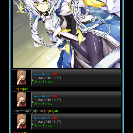
LinwinHunter
[off]
(12 Mar 2015 16:47)
*
So as I pray,
k
u
n
j
u
n
g
a
n
.
.
.
.
LinwinHunter
[off]
(12 Mar 2015 16:47)
*
So as I pray,
color=#ff0000]k[/color]
u
n
j
u
n
g
a
n
.
.
.
.
LinwinHunter
[off]
(12 Mar 2015 16:47)
*
So as I pray,
P
e
r
t
a
m
a
x