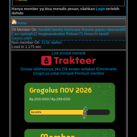
Hanya member yg bisa menulis pesan, silahkan
Login
terlebih
dahulu
Home
29 Member On:
hendrik
hendry
Hurricane
Ranma
gupau
nikonara89
Cau
rayleigh12
mugiwarakudan
Ridwan71
Amacchi
tavaili
SayurLodeh
Non-member On:
3136 stalker.
Load in 1.175 sec
Link produk menarik
Donasi seikhlasnya, jika 20k keatas sertakan ID/nickname
Grogol.us untuk menjadi Premium member