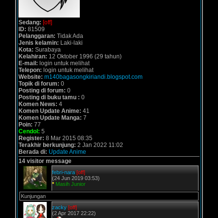
Sedang:
[off]
ID:
81509
Pelanggaran:
Tidak Ada
Jenis kelamin:
Laki-laki
Kota:
Surabaya
Kelahiran:
12 Oktober 1996 (29 tahun)
E-mail:
login untuk melihat
Telepon:
login untuk melihat
Website:
m140bagasongkiriandi.blogspot.com
Topik di forum:
0
Posting di forum:
0
Posting di buku tamu :
0
Komen News:
4
Komen Update Anime:
41
Komen Update Manga:
7
Poin:
77
Cendol:
5
Register:
8 Mar 2015 08:35
Terakhir berkunjung:
2 Jan 2022 11:02
Berada di:
Update Anime
14 visitor message
febri-nara
[off]
(24 Jun 2019 03:53)
*
Masih Junior
Kunjungan
zacky
[off]
(2 Apr 2017 22:22)