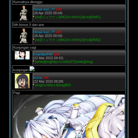
Kunvalnya ditunggu
Dimas-kun_77
[off]
(26 Apr 2015 09:04)
*
[red]リュウケン[IMG]//v.ht/NrQd[/red][/IMG]
Nih bonus 5 dari ane
Dimas-kun_77
[off]
(26 Apr 2015 09:04)
*
[red]リュウケン[IMG]//v.ht/NrQd[/red][/IMG]
Kunjungan vagi
GuardianFAF
[off]
(22 Mar 2015 09:42)
*
[white][img]http://v.ht/Kd3T[/white][/img]
kunjungan
itsuna
[off]
(22 Mar 2015 09:28)
*
[img]//v.ht/its14[/img]#33
Pagi