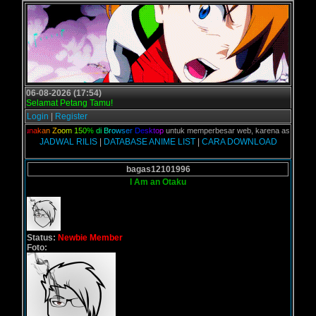
06-08-2026 (17:54)
Selamat Petang Tamu!
Login
|
Register
,
G
u
n
a
k
a
n
Z
o
o
m
1
5
0
%
d
i
B
r
o
w
s
e
r
D
e
s
k
t
o
p
untuk memperbesar web, karena aslinya web ini 
JADWAL RILIS
|
DATABASE ANIME LIST
|
CARA DOWNLOAD
bagas12101996
I Am an Otaku
Status:
Newbie Member
Foto: