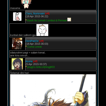
masama
Clara_Nurisnaini
[off]
(18 Apr 2015 06:22)
*
Kasih Itu Lemah Lembut & Pemaaf
kunbal dan salkem jga
DeniPakDe
[off]
(18 Apr 2015 06:03)
*
Cuma Lewat
silaturahmi pagi + salam kenal..
ane kira sevuh...
itsuna
[off]
(5 Apr 2015 00:37)
*
[img]//v.ht/its14[/img]#33
Selamat dini hari