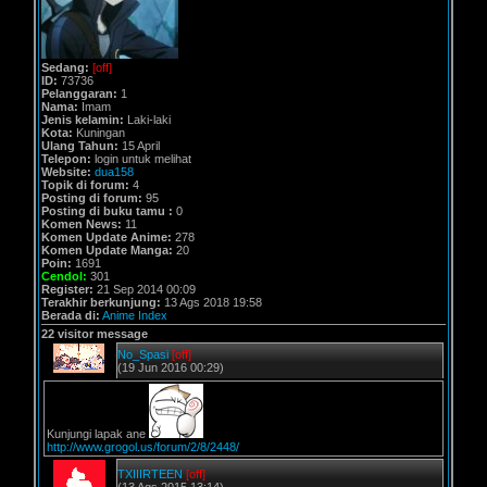
Sedang:
[off]
ID:
73736
Pelanggaran:
1
Nama:
Imam
Jenis kelamin:
Laki-laki
Kota:
Kuningan
Ulang Tahun:
15 April
Telepon:
login untuk melihat
Website:
dua158
Topik di forum:
4
Posting di forum:
95
Posting di buku tamu :
0
Komen News:
11
Komen Update Anime:
278
Komen Update Manga:
20
Poin:
1691
Cendol:
301
Register:
21 Sep 2014 00:09
Terakhir berkunjung:
13 Ags 2018 19:58
Berada di:
Anime Index
22 visitor message
No_Spasi
[off]
(19 Jun 2016 00:29)
Kunjungi lapak ane
http://www.grogol.us/forum/2/8/2448/
TXIIIRTEEN
[off]