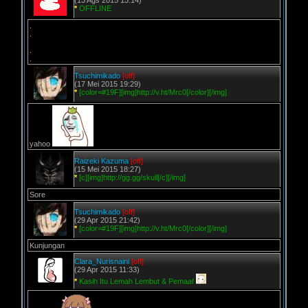
(13 Ags 2015 13:14)
*
OFFLINE
.
.
.
.
Tsuchimikado
[off]
(17 Mei 2015 19:29)
*
[color=#19F][img]http://v.ht/Mrc0[/color][/img]
yahoo
Raizeki Kazuma
[off]
(15 Mei 2015 18:27)
*
[c][img]http://gg.gg/skull[/c][/img]
Sore
Tsuchimikado
[off]
(29 Apr 2015 21:42)
*
[color=#19F][img]http://v.ht/Mrc0[/color][/img]
Kunjungan
Clara_Nurisnaini
[off]
(29 Apr 2015 11:33)
*
Kasih Itu Lemah Lembut & Pemaaf