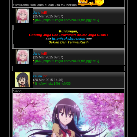
Silaturahmi sob lama sudah kita tak bersua
Janu
[off]
(25 Mar 2015 09:37)
*
[IMG]https://i.imgur.com/z0U5Q8f.jpg[/IMG]
Kunjungan,
Gabung Juga Dan Download Anime Juga Disini :
»»»
http://suka2gue.com
«««
Sekian Dan Terima Kasih
Janu
[off]
(25 Mar 2015 09:37)
*
[IMG]https://i.imgur.com/z0U5Q8f.jpg[/IMG]
itsuna
[off]
(20 Mar 2015 14:46)
*
[img]//v.ht/its14[/img]#33
Siang