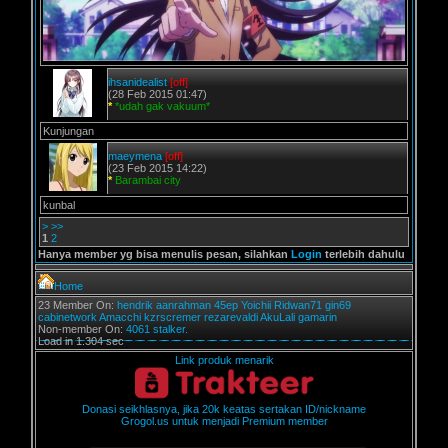
ihsanidealist
[off]
(28 Feb 2015 01:47)
*
*udah gak vakuum*
Kunjungan
maeymena
[off]
(23 Feb 2015 14:22)
*
Barambai city
kunbal
>
>>
1
2
Hanya member yg bisa menulis pesan, silahkan
Login
terlebih dahulu
Home
23 Member On:
hendrik
aanrahman
45ep
Yoichii
Ridwan71
gin69
cabinetwork
Amacchi
kzrscremer
rezarevaldi
AkuLali
gamarin
Non-member On:
4061 stalker.
Load in 1.304 sec
Link produk menarik
Donasi seikhlasnya, jika 20k keatas sertakan ID/nickname
Grogol.us untuk menjadi Premium member