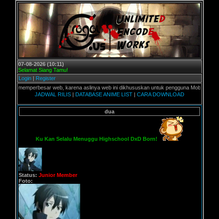
07-08-2026 (10:11)
Selamat Siang Tamu!
Login
|
Register
erbesar web, karena aslinya web ini dikhususkan untuk pengguna Mobile - Pergunakan MX P
JADWAL RILIS
|
DATABASE ANIME LIST
|
CARA DOWNLOAD
dua
Ku Kan Selalu Menuggu Highschool DxD Born!
Status:
Junior Member
Foto: