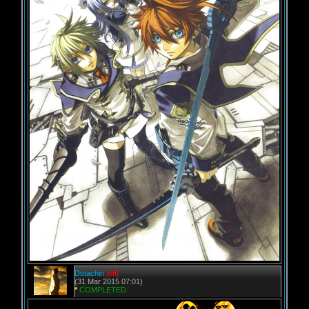
Dotachin
[off]
(31 Mar 2015 07:01)
*
COMPLETED