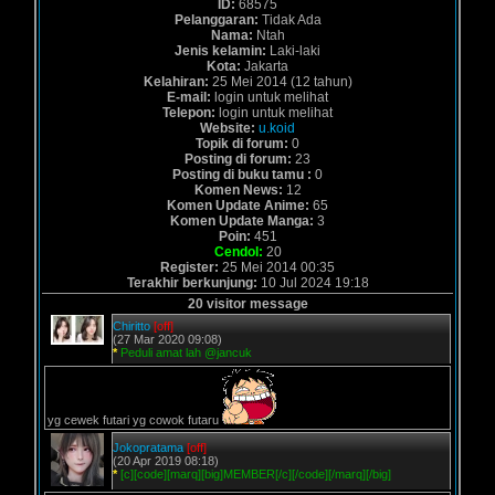
ID:
68575
Pelanggaran:
Tidak Ada
Nama:
Ntah
Jenis kelamin:
Laki-laki
Kota:
Jakarta
Kelahiran:
25 Mei 2014 (12 tahun)
E-mail:
login untuk melihat
Telepon:
login untuk melihat
Website:
u.koid
Topik di forum:
0
Posting di forum:
23
Posting di buku tamu :
0
Komen News:
12
Komen Update Anime:
65
Komen Update Manga:
3
Poin:
451
Cendol:
20
Register:
25 Mei 2014 00:35
Terakhir berkunjung:
10 Jul 2024 19:18
20 visitor message
Chiritto
[off]
(27 Mar 2020 09:08)
*
Peduli amat lah @jancuk
yg cewek futari yg cowok futaru
Jokopratama
[off]
(20 Apr 2019 08:18)
*
[c][code][marq][big]MEMBER[/c][/code][/marq][/big]