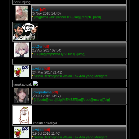
Berkunjung
futari
[off]
(5 Nov 2018 14:46)
*
[img]https://bit.ly/2WXJciF[/img][red]Nii..[/red]
LoLZer
[off]
(17 Apr 2017 07:54)
*
HY [img]https://bit.ly/2HutBjG[/img]
adwipra
[off]
(24 Mar 2017 21:41)
*
Selalu Berimajinasi Walau Tak Ada yang Mengerti
tangkap pak
Jokopratama
[off]
(20 Jul 2016 13:17)
*
[c][code][marq][big]MEMBER[/c][/code][/marq][/big]
kasian sekali ya....
adwipra
[off]
(19 Jul 2016 11:40)
*
Selalu Berimajinasi Walau Tak Ada yang Mengerti