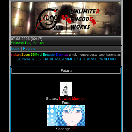
07-08-2026 (02:17)
Selamat Pagi Stalker!
Login
|
Register
n,
G
u
n
a
k
a
n
Z
o
o
m
1
5
0
%
d
i
B
r
o
w
s
e
r
D
e
s
k
t
o
p
untuk memperbesar web, karena aslinya web ini
JADWAL RILIS
|
DATABASE ANIME LIST
|
CARA DOWNLOAD
Futaru
Status:
Newbie Member
Foto:
Sedang:
[off]