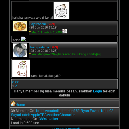
hahaha ternyata aku di kenal
SayurAsem
[BAN]
(28 Jun 2016 13:19)
*
Mati 1 Tumbuh 10000
Kelon
Joko-pratama
[BAN]
(28 Jun 2016 04:26)
*
Yuk Mari [u=73947]berziarah ke tukang cendol[/u]
kamu kenal aku gak?
>
>>
1
2
Hanya member yg bisa menulis pesan, silahkan
Login
terlebih
dahulu
Home
39 Member On:
Ichibi
Amadmiko
burhan161
Ryan Exvius
Naito98
SayurLodeh
AppleTEA
AnotherCharacter
Non-member On:
3894 stalker.
Load in 0.603 sec