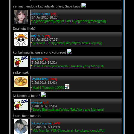
semua menduga kau adalah futaru. Sapa kau?
Jokopratama
[off]
(14 Jul 2016 18:28)
*
[c][code][marq][big]MEMBER[/c][/code][/marq][/big]
Ente futari kah?
luffy2015
[off]
(14 Jul 2016 07:31)
*
[yellow]KEVIN[/yellow][img]http://v.ht/ASwv[/img]
kunbal mau liat gasai yuno yg greget
adwipra
[off]
(3 Jul 2016 14:32)
*
Selalu Berimajinasi Walau Tak Ada yang Mengerti
salken pak
SayurAsem
[BAN]
(2 Jul 2016 18:41)
*
Mati 1 Tumbuh 10000
Nt kelonnua futari?
adwipra
[off]
(1 Jul 2016 05:35)
*
Selalu Berimajinasi Walau Tak Ada yang Mengerti
futaru futari futaruri
Joko-pratama
[BAN]
(28 Jun 2016 14:49)
*
Yuk Mari [u=73947]berziarah ke tukang cendol[/u]