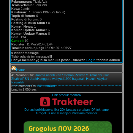
Pelanggaran:
Tidak Ada
Jenis kelamin:
Laki-laki
Kota:
Jambi
Kelahiran:
7 Januari 1997 (29 tahun)
Topik di forum:
0
Posting di forum:
0
Posting di buku tamu :
0
Komen News:
1
Komen Update Anime:
6
Komen Update Manga:
0
Poin:
134
Cendol:
10
Register:
11 Mei 2014 01:44
Terakhir berkunjung:
15 Okt 2014 06:27
0 visitor message
Tidak ada visitor message!!!
Hanya member yg bisa menulis pesan, silahkan
Login
terlebih dahulu
Home
41 Member On:
Ranma
neo86
van7
mohan
Ridwan71
Amacchi
Kilut
ZhahrulRSN
JackHanggara
wahyudi1999
haganaki
Hozuki
Ajaykun
Icewalsh
Non-member On:
3014 stalker.
Load in 1.055 sec
Link produk menarik
Donasi seikhlasnya, jika 20k keatas sertakan ID/nickname
Grogol.us untuk menjadi Premium member