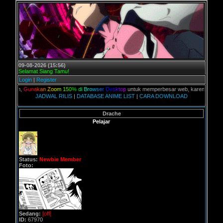
09-08-2026 (15:56)
Selamat Siang Tamu!
Login
|
Register
lian,
G
u
n
a
k
a
n
Z
o
o
m
1
5
0
%
d
i
B
r
o
w
s
e
r
D
e
s
k
t
o
p
untuk memperbesar web, karena aslinya web 
JADWAL RILIS
|
DATABASE ANIME LIST
|
CARA DOWNLOAD
Drache
Pelajar
Status:
Newbie Member
Foto:
Sedang:
[off]
ID:
67970