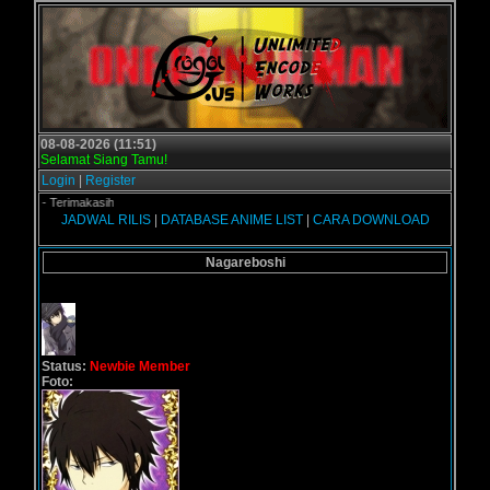
08-08-2026 (11:51)
Selamat Siang Tamu!
Login
|
Register
.us - Terimakasih
JADWAL RILIS
|
DATABASE ANIME LIST
|
CARA DOWNLOAD
Nagareboshi
Status:
Newbie Member
Foto: