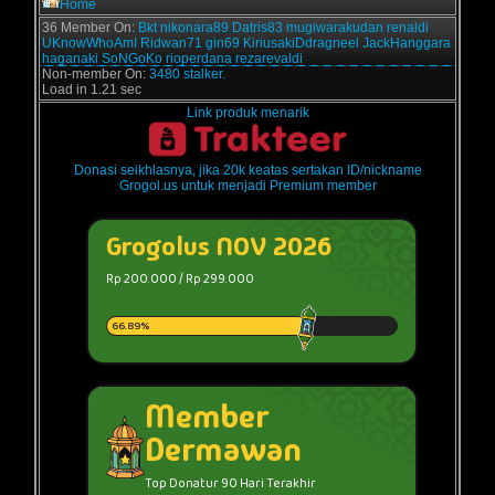
Home
36 Member On:
Bkt
nikonara89
Datris83
mugiwarakudan
renaldi
UKnowWhoAmI
Ridwan71
gin69
KiriusakiDdragneel
JackHanggara
haganaki
SoNGoKo
rioperdana
rezarevaldi
Non-member On:
3480 stalker.
Load in 1.21 sec
Link produk menarik
Donasi seikhlasnya, jika 20k keatas sertakan ID/nickname
Grogol.us untuk menjadi Premium member