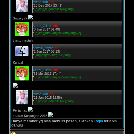
Miftha-kun
[off]
(15 Des 2017 23:41)
*
[c][img]is.gd/vnlla1[/c][/img]
Siapa ya?
Astral_Glitter
[off]
(3 Jun 2017 01:49)
*
[c][img]http://tny.im/kmo[/img][/c]
thanx mastah
newbie_anyar
[off]
(1 Jun 2017 05:13)
*
[img]http://v.ht/g25c[/img]
Kunbal
Astral_Glitter
[off]
(31 Mei 2017 17:44)
*
[c][img]http://tny.im/kmo[/img][/c]
Miftha-kun
[off]
(21 Jan 2015 12:56)
*
[c][img]is.gd/vnlla1[/c][/img]
Pertamax
skalian Kunjungan 2015
Hanya member yg bisa menulis pesan, silahkan
Login
terlebih
dahulu