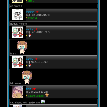
*
brrr...
ea bro xD
miamio
[off]
(13 Feb 2018 21:04)
*
jembyut
Badak @hehe
zacky
[off]
(10 Feb 2018 10:47)
*
hmm
zacky
[off]
(9 Feb 2018 21:06)
*
izin lewat
ginjo
[off]
(8 Jan 2018 13:23)
*
Salam Lemper
situ siapa, kok ngejek ane