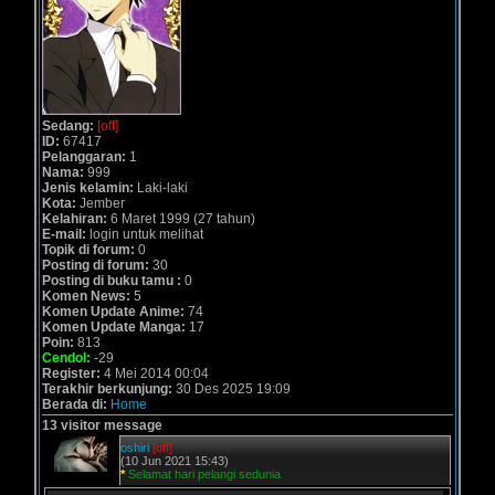
Sedang:
[off]
ID:
67417
Pelanggaran:
1
Nama:
999
Jenis kelamin:
Laki-laki
Kota:
Jember
Kelahiran:
6 Maret 1999 (27 tahun)
E-mail:
login untuk melihat
Topik di forum:
0
Posting di forum:
30
Posting di buku tamu :
0
Komen News:
5
Komen Update Anime:
74
Komen Update Manga:
17
Poin:
813
Cendol:
-29
Register:
4 Mei 2014 00:04
Terakhir berkunjung:
30 Des 2025 19:09
Berada di:
Home
13 visitor message
oshiri
[off]
(10 Jun 2021 15:43)
*
Selamat hari pelangi sedunia