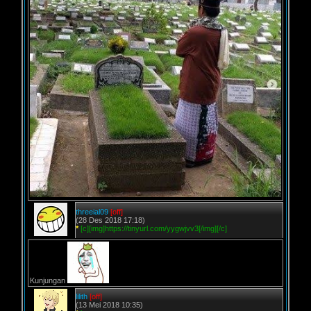
threeial09
[off]
(28 Des 2018 17:18)
*
[c][img]https://tinyurl.com/yygwjvv3[/img][/c]
Kunjungan
lilith
[off]
(13 Mei 2018 10:35)