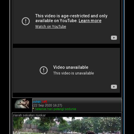
oshiri
[off]
(22 Sep 2020 16:27)
*
Selamat hari pelangi sedunia
ziarah sekalian nyekar