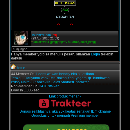
KUNJUNGAN
~
PRA
~
RAMADHAN
_____
<<
_____
>>
Tsuchimikado
[off]
(29 Apr 2015 21:39)
*
[color=#19F][img]http://v.ht/Mrc0[/color][/img]
Kunjungan
Hanya member yg bisa menulis pesan, silahkan
Login
terlebih
dahulu
Home
44 Member On:
Leons
wawan
hendry
eko sulestiono
Tenzou_Hariyama
van7
lMrlRinkah
Yan_yagami
fjr_kurniawan
crusty
Naito98
Kanzakira
Lelett
AnotherCharacter
Non-member On:
3410 stalker.
Load in 1.306 sec
Link produk menarik
Donasi seikhlasnya, jika 20k keatas sertakan ID/nickname
Grogol.us untuk menjadi Premium member