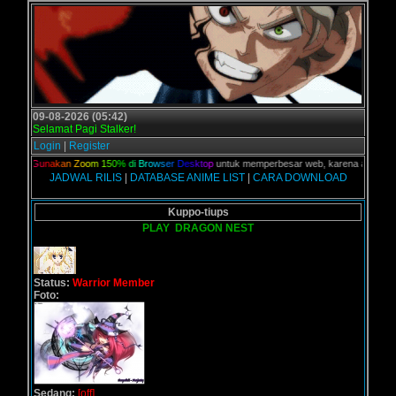
09-08-2026 (05:42)
Selamat Pagi Stalker!
Login
|
Register
lian,
G
u
n
a
k
a
n
Z
o
o
m
1
5
0
%
d
i
B
r
o
w
s
e
r
D
e
s
k
t
o
p
untuk memperbesar web, karena aslinya web 
JADWAL RILIS
|
DATABASE ANIME LIST
|
CARA DOWNLOAD
Kuppo-tiups
PLAY
DRAGON NEST
Status:
Warrior Member
Foto:
Sedang:
[off]