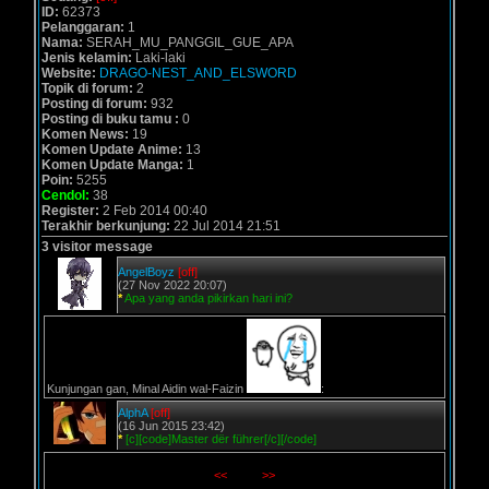
ID:
62373
Pelanggaran:
1
Nama:
SERAH_MU_PANGGIL_GUE_APA
Jenis kelamin:
Laki-laki
Website:
DRAGO-NEST_AND_ELSWORD
Topik di forum:
2
Posting di forum:
932
Posting di buku tamu :
0
Komen News:
19
Komen Update Anime:
13
Komen Update Manga:
1
Poin:
5255
Cendol:
38
Register:
2 Feb 2014 00:40
Terakhir berkunjung:
22 Jul 2014 21:51
3 visitor message
AngelBoyz
[off]
(27 Nov 2022 20:07)
*
Apa yang anda pikirkan hari ini?
Kunjungan gan, Minal Aidin wal-Faizin
:
AlphA
[off]
(16 Jun 2015 23:42)
*
[c][code]Master dër führer[/c][/code]
<<
_____
>>
_____