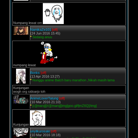
Numpang lewat om
NamikaZe101
[off]
(24 Jun 2016 15:45)
*
Sedang anuu
numpang lewat
Bonks
[off]
(13 Apr 2016 13:27)
*
Nunggu anime Batch baru marathon ,Nikah masih lama
Kunjungan
wogh org sidoarjo toh
AnimeLoverTatung
[off]
(10 Mar 2016 21:10)
*
[c][marq][/c][/marq][img]goo.gl/fjmZ6Q[/img]
Kunjungan
unyilkurosaki
[off]
(10 Mar 2016 18:18)