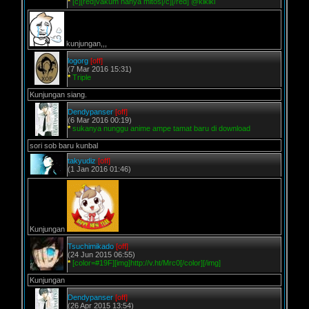
*
[c][red]vakum hanya mitos[/c][/red] @kikiki
kunjungan,,,
logorg
[off]
(7 Mar 2016 15:31)
*
Triple
Kunjungan siang.
Dendypanser
[off]
(6 Mar 2016 00:19)
*
sukanya nunggu anime ampe tamat baru di download
sori sob baru kunbal
takyudiz
[off]
(1 Jan 2016 01:46)
Kunjungan
Tsuchimikado
[off]
(24 Jun 2015 06:55)
*
[color=#19F][img]http://v.ht/Mrc0[/color][/img]
Kunjungan
Dendypanser
[off]
(26 Apr 2015 13:54)