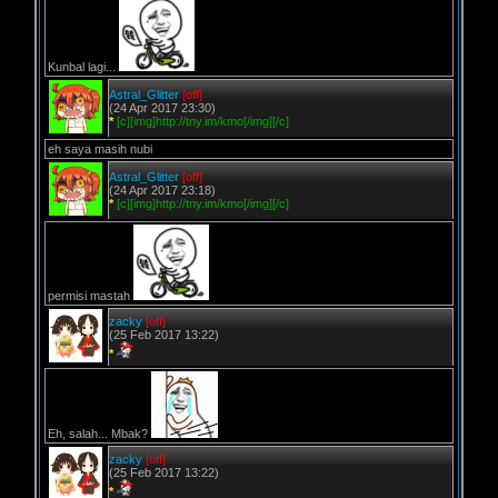
Kunbal lagi...
Astral_Glitter
[off]
(24 Apr 2017 23:30)
*
[c][img]http://tny.im/kmo[/img][/c]
eh saya masih nubi
Astral_Glitter
[off]
(24 Apr 2017 23:18)
*
[c][img]http://tny.im/kmo[/img][/c]
permisi mastah
zacky
[off]
(25 Feb 2017 13:22)
*
Eh, salah... Mbak?
zacky
[off]
(25 Feb 2017 13:22)
*