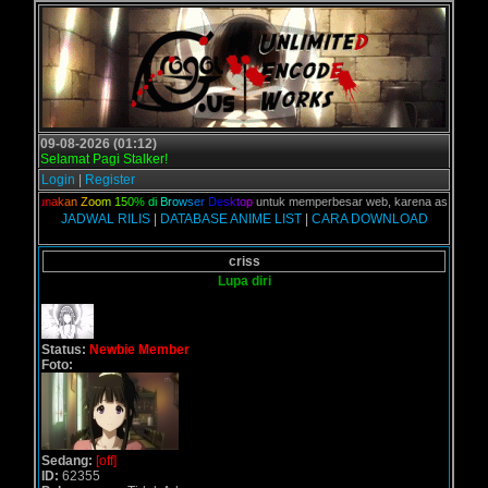
09-08-2026 (01:12)
Selamat Pagi Stalker!
Login
|
Register
n,
G
u
n
a
k
a
n
Z
o
o
m
1
5
0
%
d
i
B
r
o
w
s
e
r
D
e
s
k
t
o
p
untuk memperbesar web, karena aslinya web ini
JADWAL RILIS
|
DATABASE ANIME LIST
|
CARA DOWNLOAD
criss
Lupa diri
Status:
Newbie Member
Foto:
Sedang:
[off]
ID:
62355