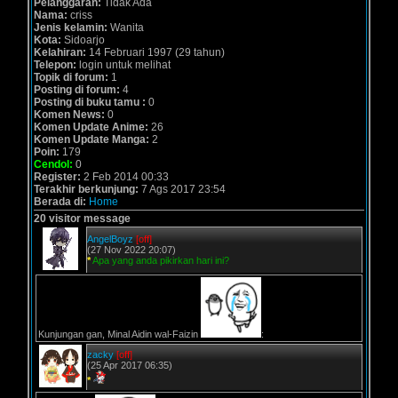
Pelanggaran:
Tidak Ada
Nama:
criss
Jenis kelamin:
Wanita
Kota:
Sidoarjo
Kelahiran:
14 Februari 1997 (29 tahun)
Telepon:
login untuk melihat
Topik di forum:
1
Posting di forum:
4
Posting di buku tamu :
0
Komen News:
0
Komen Update Anime:
26
Komen Update Manga:
2
Poin:
179
Cendol:
0
Register:
2 Feb 2014 00:33
Terakhir berkunjung:
7 Ags 2017 23:54
Berada di:
Home
20 visitor message
AngelBoyz
[off]
(27 Nov 2022 20:07)
*
Apa yang anda pikirkan hari ini?
Kunjungan gan, Minal Aidin wal-Faizin
:
zacky
[off]
(25 Apr 2017 06:35)
*