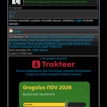
*
sukanya nunggu anime ampe tamat baru di download
kunjungan
>
>>
1
2
Hanya member yg bisa menulis pesan, silahkan
Login
terlebih
dahulu
Home
38 Member On:
hendrik
wawan
ZheyX
basketcase
achmadminato
mamets
Nicky_Near
renaldi
yuananggono
Kuroi
xentos38
gin69
fjr_kurniawan
Ryan Exvius
Kirito541
SayurLodeh
Bintang-kecil
AnotherCharacter
RoSiCyBeR
TOMYGO
Non-member On:
2890 stalker.
Load in 0.856 sec
Link produk menarik
Donasi seikhlasnya, jika 20k keatas sertakan ID/nickname
Grogol.us untuk menjadi Premium member