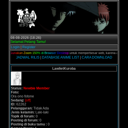
08-08-2026 (18:26)
Selamat Petang Tamu!
Login
|
Register
ian,
G
u
n
a
k
a
n
Z
o
o
m
1
5
0
%
d
i
B
r
o
w
s
e
r
D
e
s
k
t
o
p
untuk memperbesar web, karena aslinya web i
JADWAL RILIS
|
DATABASE ANIME LIST
|
CARA DOWNLOAD
LawlietKuroba
Status:
Newbie Member
Foto:
Ora ono fotone
Sedang:
[off]
ID:
62262
Pelanggaran:
Tidak Ada
Jenis kelamin:
Laki-laki
Topik di forum:
0
Posting di forum:
0
Posting di buku tamu :
0