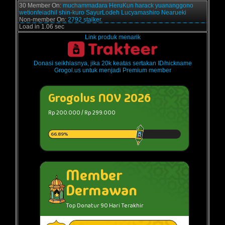
30 Member On:
muchammadara
HeruKun
harack
yuananggono
wetionfeiadhil
shin-kuro
SayurLodeh
Lucyamashiro
Nearueki
Non-member On:
2792 stalker.
Load in 1.06 sec
Link produk menarik
Donasi seikhlasnya, jika 20k keatas sertakan ID/nickname
Grogol.us untuk menjadi Premium member