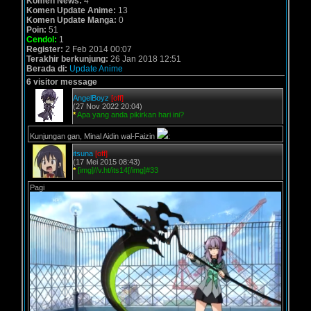
Komen News:
4
Komen Update Anime:
13
Komen Update Manga:
0
Poin:
51
Cendol:
1
Register:
2 Feb 2014 00:07
Terakhir berkunjung:
26 Jan 2018 12:51
Berada di:
Update Anime
6 visitor message
AngelBoyz
[off]
(27 Nov 2022 20:04)
*
Apa yang anda pikirkan hari ini?
Kunjungan gan, Minal Aidin wal-Faizin
:
itsuna
[off]
(17 Mei 2015 08:43)
*
[img]//v.ht/its14[/img]#33
Pagi