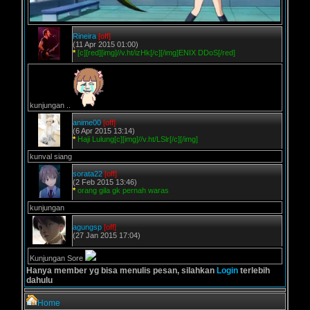
Rineira
[off]
(11 Apr 2015 01:00)
*
[c][red][img]//v.ht/izHk[/c][/img]ENIX DDoS[/red]
kunjungan ..
anime00
[off]
(6 Apr 2015 13:14)
*
Haji Lulung[c][img]//v.ht/LSlr[/c][/img]
kunval siang
sorata22
[off]
(2 Feb 2015 13:46)
*
orang gila gk pernah waras
kunjungan
agungsp
[off]
(27 Jan 2015 17:04)
Kunjungan Sore
Hanya member yg bisa menulis pesan, silahkan
Login
terlebih
dahulu
Home