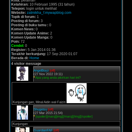
Kota:
pelaihari
Kelahiran:
10 Februari 1995 (31 tahun)
Telepon:
login untuk melihat
Website:
zatmikha_f.mywapblog.com
Topik di forum:
1
Posting di forum:
3
Posting di buku tamu :
0
Komen News:
0
Komen Update Anime:
2
Komen Update Manga:
0
Poin:
72
Cendol:
0
Register:
5 Jan 2014 01:36
Terakhir berkunjung:
17 Sep 2020 01:07
Berada di:
Home
4 visitor message
AngelBoyz
[off]
(27 Nov 2022 19:11)
*
Apa yang anda pikirkan hari ini?
Kunjungan gan, Minal Aidin wal-Faizin
:
Shugetsu
[off]
(27 Mar 2015 21:54)
*
[spoiler][marq][img][/marq][/img][/spoiler]
Kunjungan
GuardianFAF
[off]