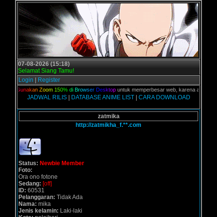
07-08-2026 (15:18)
Selamat Siang Tamu!
Login
|
Register
lian,
G
u
n
a
k
a
n
Z
o
o
m
1
5
0
%
d
i
B
r
o
w
s
e
r
D
e
s
k
t
o
p
untuk memperbesar web, karena aslinya web 
JADWAL RILIS
|
DATABASE ANIME LIST
|
CARA DOWNLOAD
zatmika
http://zatmikha_f.**.com
Status:
Newbie Member
Foto:
Ora ono fotone
Sedang:
[off]
ID:
60531
Pelanggaran:
Tidak Ada
Nama:
mika
Jenis kelamin:
Laki-laki