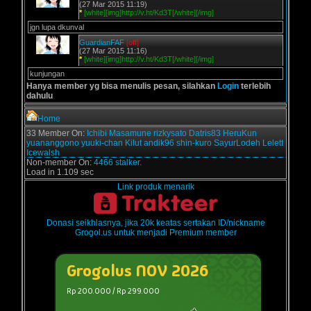
(27 Mar 2015 11:19)
*
[white][img]http://v.ht/Kd3T[/white][/img]
jgn lupa dkunval
GuardianFAF
[off]
(27 Mar 2015 11:16)
*
[white][img]http://v.ht/Kd3T[/white][/img]
kunjungan
Hanya member yg bisa menulis pesan, silahkan
Login
terlebih
dahulu
Home
33 Member On:
Ichibi
Masamune
rizkysato
Datris83
HeruKun
yuananggono
yuuki-chan
Kilut
andik96
shin-kuro
SayurLodeh
Lelett
Icewalsh
Non-member On:
4466 stalker.
Load in 1.109 sec
Link produk menarik
Donasi seikhlasnya, jika 20k keatas sertakan ID/nickname
Grogol.us untuk menjadi Premium member