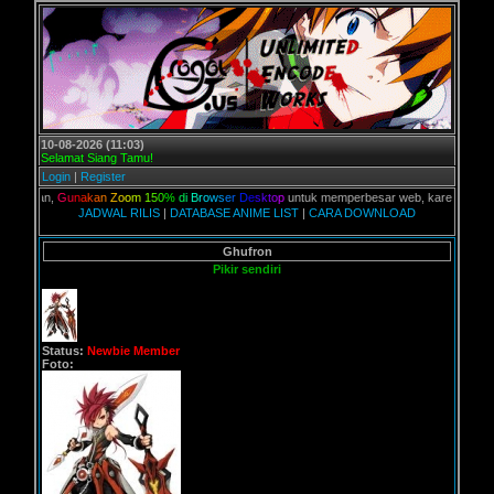
10-08-2026 (11:03)
Selamat Siang Tamu!
Login
|
Register
lian,
G
u
n
a
k
a
n
Z
o
o
m
1
5
0
%
d
i
B
r
o
w
s
e
r
D
e
s
k
t
o
p
untuk memperbesar web, karena aslinya web
JADWAL RILIS
|
DATABASE ANIME LIST
|
CARA DOWNLOAD
Ghufron
Pikir sendiri
Status:
Newbie Member
Foto: