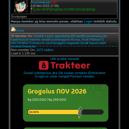
Tsuchimikado
[off]
(18 Mei 2015 17:06)
*
[color=#19F][img]http://v.ht/Mrc0[/color][/img]
kunjungan
Hanya member yg bisa menulis pesan, silahkan
Login
terlebih dahulu
Home
35 Member On:
hendrik
Leons
utgardndoy393
neo86
jusmaniansyah
haidirRasyid
mamets
renaldi
yuananggono
Azusa_Azuki
Ridwan71
085756384275
Amacchi
JackHanggara
haganaki
tavaili
SayurLodeh
AnotherCharacter
Non-member On:
2473 stalker.
Load in 1.135 sec
Link produk menarik
Donasi seikhlasnya, jika 20k keatas sertakan ID/nickname
Grogol.us untuk menjadi Premium member