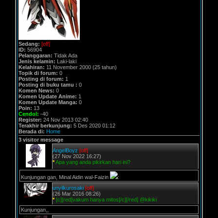
Sedang:
[off]
ID:
56904
Pelanggaran:
Tidak Ada
Jenis kelamin:
Laki-laki
Kelahiran:
11 November 2000 (25 tahun)
Topik di forum:
0
Posting di forum:
1
Posting di buku tamu :
0
Komen News:
0
Komen Update Anime:
1
Komen Update Manga:
0
Poin:
13
Cendol:
-40
Register:
24 Nov 2013 02:40
Terakhir berkunjung:
5 Des 2020 01:12
Berada di:
Home
3 visitor message
AngelBoyz
[off]
(27 Nov 2022 16:27)
*
Apa yang anda pikirkan hari ini?
Kunjungan gan, Minal Aidin wal-Faizin
:
unyilkurosaki
[off]
(26 Mar 2016 08:26)
*
[c][red]vakum hanya mitos[/c][/red] @kikiki
Kunjungan,,