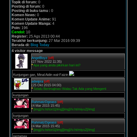
Topik di forum:
0
Posting di forum:
0
Posting di buku tamu :
0
Komen News:
0
Komen Update Anime:
91
Komen Update Manga:
4
Poin:
196
Cendol:
10
Register:
25 Ags 2013 00:44
Terakhir berkunjung:
27 Mar 2016 09:39
Berada di:
Blog Today
4 visitor message
AngelBoyz
[off]
(27 Nov 2022 11:35)
*
Apa yang anda pikirkan hari ini?
Kunjungan gan, Minal Aidin wal-Faizin
:
adwipra
[off]
(25 Okt 2015 04:00)
*
Selalu Berimajinasi Walau Tak Ada yang Mengerti
kunjungan
RahmatzDgeass
[off]
(4 Mar 2015 15:45)
*
[img]//v.ht/tori1[/img][img]//v.ht/miyu2[/img]
kunjungan
RahmatzDgeass
[off]
(4 Mar 2015 15:45)
*
[img]//v.ht/tori1[/img][img]//v.ht/miyu2[/img]
pertamax