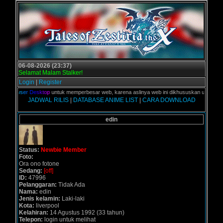
06-08-2026 (23:37)
Selamat Malam Stalker!
Login
|
Register
i
B
r
o
w
s
e
r
D
e
s
k
t
o
p
untuk memperbesar web, karena aslinya web ini dikhususkan untuk pengg
JADWAL RILIS
|
DATABASE ANIME LIST
|
CARA DOWNLOAD
edin
Status:
Newbie Member
Foto:
Ora ono fotone
Sedang:
[off]
ID:
47996
Pelanggaran:
Tidak Ada
Nama:
edin
Jenis kelamin:
Laki-laki
Kota:
liverpool
Kelahiran:
14 Agustus 1992 (33 tahun)
Telepon:
login untuk melihat