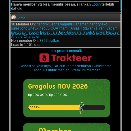
Hanya member yg bisa menulis pesan, silahkan
Login
terlebih
dahulu
Home
38 Member On:
hendrik
Leons
yagami
Hahaman
hendry
eko
sulestiono
ZheyX
neo86
OGA
Imami_Ahjazi
Ridwan71
Yan_yagami
pariz
cabinetwork
Beded_ais
JackHanggara
tavaili
Ajaykun
Naito98
AnotherCharacter
Non-member On:
3827 stalker.
Load in 1.101 sec
Link produk menarik
Donasi seikhlasnya, jika 20k keatas sertakan ID/nickname
Grogol.us untuk menjadi Premium member