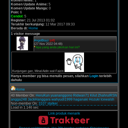
Komen News:
1
Komen Update Anime:
5
Komen Update Manga:
0
Poin:
6
Cendol:
5
Register:
21 Jul 2013 01:02
Terakhir berkunjung:
12 Mar 2017 09:33
Berada di:
Home
1 visitor message
AngelBoyz
[off]
(27 Nov 2022 04:48)
*
Apa yang anda pikirkan hari ini?
Kunjungan gan, Minal Aidin wal-Faizin
:
Hanya member yg bisa menulis pesan, silahkan
Login
terlebih
dahulu
Home
40 Member On:
HeruKun
yuananggono
Ridwan71
Kilut
ZhahrulRSN
angga248
JackHanggara
wahyudi1999
haganaki
Hozuki
Icewalsh
Non-member On:
3107 stalker.
Load in 1.146 sec
Link produk menarik