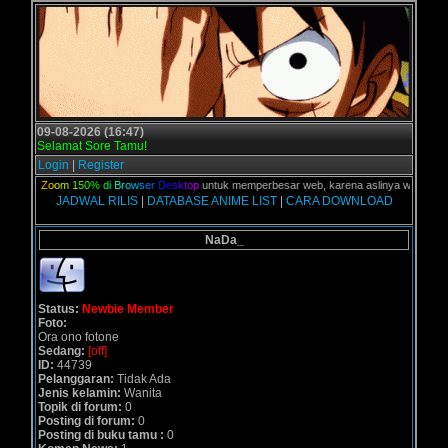
09-08-2026 (16:47)
Selamat Sore Tamu!
Login
|
Register
n
a
k
a
n
Z
o
o
m
1
5
0
%
d
i
B
r
o
w
s
e
r
D
e
s
k
t
o
p
untuk memperbesar web, karena aslinya web ini dik
JADWAL RILIS
|
DATABASE ANIME LIST
|
CARA DOWNLOAD
NaDa_
Status:
Newbie Member
Foto:
Ora ono fotone
Sedang:
[off]
ID:
44739
Pelanggaran:
Tidak Ada
Jenis kelamin:
Wanita
Topik di forum:
0
Posting di forum:
0
Posting di buku tamu :
0