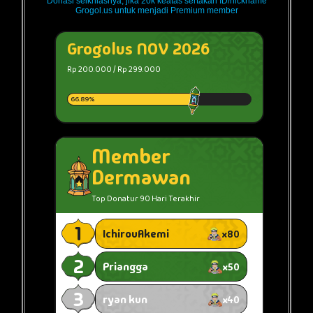
Donasi seikhlasnya, jika 20k keatas sertakan ID/nickname
Grogol.us untuk menjadi Premium member