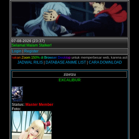
07-08-2026 (23:37)
Selamat Malam Stalker!
Login
|
Register
,
G
u
n
a
k
a
n
Z
o
o
m
1
5
0
%
d
i
B
r
o
w
s
e
r
D
e
s
k
t
o
p
untuk memperbesar web, karena aslinya web ini 
JADWAL RILIS
|
DATABASE ANIME LIST
|
CARA DOWNLOAD
zizetzu
EXCALIBUR
Status:
Master Member
Foto: