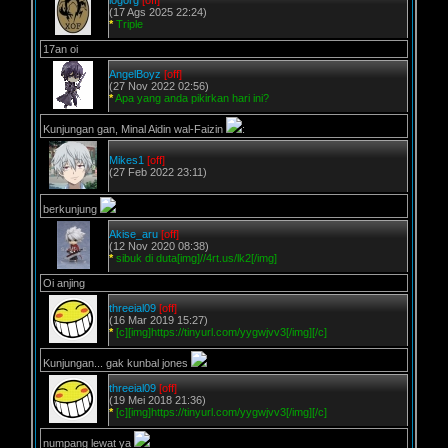
logorg
[off]
(17 Ags 2025 22:24)
*
Triple
17an oi
AngelBoyz
[off]
(27 Nov 2022 02:56)
*
Apa yang anda pikirkan hari ini?
Kunjungan gan, Minal Aidin wal-Faizin
:
Mikes1
[off]
(27 Feb 2022 23:11)
berkunjung
Akise_aru
[off]
(12 Nov 2020 08:38)
*
sibuk di duta[img]//4rt.us/lk2[/img]
Oi anjing
threeial09
[off]
(16 Mar 2019 15:27)
*
[c][img]https://tinyurl.com/yygwjvv3[/img][/c]
Kunjungan... gak kunbal jones
threeial09
[off]
(19 Mei 2018 21:36)
*
[c][img]https://tinyurl.com/yygwjvv3[/img][/c]
numpang lewat ya