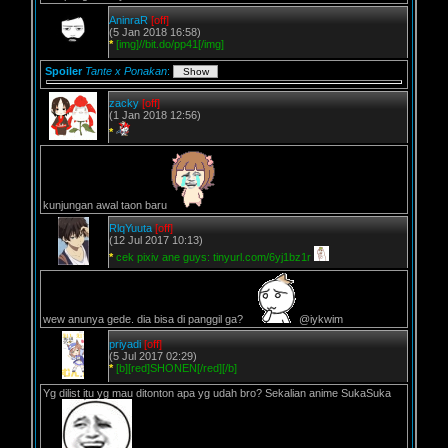
AninraR
[off]
(5 Jan 2018 16:58)
*
[img]//bit.do/pp41[/img]
Spoiler
Tante x Ponakan
:
zacky
[off]
(1 Jan 2018 12:56)
*
kunjungan awal taon baru
RlqYuuta
[off]
(12 Jul 2017 10:13)
*
cek pixiv ane guys: tinyurl.com/6yj1bz1r
wew anunya gede. dia bisa di panggil ga?
@iykwim
priyadi
[off]
(5 Jul 2017 02:29)
*
[b][red]SHONEN[/red][/b]
Yg dilist itu yg mau ditonton apa yg udah bro? Sekalian anime SukaSuka