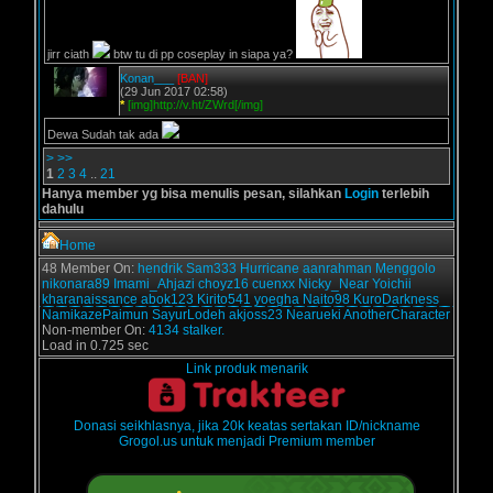
jirr ciath
btw tu di pp coseplay in siapa ya?
Konan___
[BAN]
(29 Jun 2017 02:58)
*
[img]http://v.ht/ZWrd[/img]
Dewa Sudah tak ada
>
>>
1
2
3
4
..
21
Hanya member yg bisa menulis pesan, silahkan
Login
terlebih
dahulu
Home
48 Member On:
hendrik
Sam333
Hurricane
aanrahman
Menggolo
nikonara89
Imami_Ahjazi
choyz16
cuenxx
Nicky_Near
Yoichii
kharanaissance
abok123
Kirito541
yoegha
Naito98
KuroDarkness
NamikazePaimun
SayurLodeh
akjoss23
Nearueki
AnotherCharacter
Non-member On:
4134 stalker.
Load in 0.725 sec
Link produk menarik
Donasi seikhlasnya, jika 20k keatas sertakan ID/nickname
Grogol.us untuk menjadi Premium member