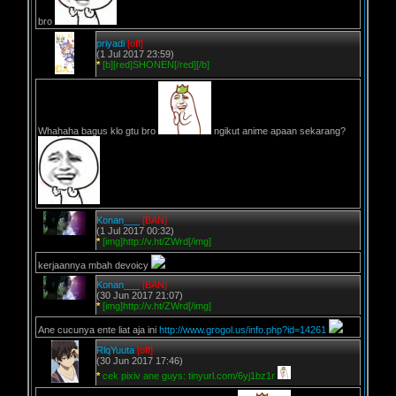
bro
priyadi
[off]
(1 Jul 2017 23:59)
*
[b][red]SHONEN[/red][/b]
Whahaha bagus klo gtu bro
ngikut anime apaan sekarang?
Konan___
[BAN]
(1 Jul 2017 00:32)
*
[img]http://v.ht/ZWrd[/img]
kerjaannya mbah devoicy
Konan___
[BAN]
(30 Jun 2017 21:07)
*
[img]http://v.ht/ZWrd[/img]
Ane cucunya ente liat aja ini
http://www.grogol.us/info.php?id=14261
RlqYuuta
[off]
(30 Jun 2017 17:46)
*
cek pixiv ane guys: tinyurl.com/6yj1bz1r