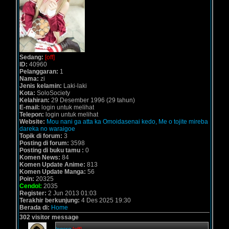
Sedang:
[off]
ID:
40960
Pelanggaran:
1
Nama:
zi
Jenis kelamin:
Laki-laki
Kota:
SoloSociety
Kelahiran:
29 Desember 1996 (29 tahun)
E-mail:
login untuk melihat
Telepon:
login untuk melihat
Website:
Mou nani ga atta ka Omoidasenai kedo, Me o tojite mireba
dareka no waraigoe
Topik di forum:
3
Posting di forum:
3598
Posting di buku tamu :
0
Komen News:
84
Komen Update Anime:
813
Komen Update Manga:
56
Poin:
20325
Cendol:
2035
Register:
2 Jun 2013 01:03
Terakhir berkunjung:
4 Des 2025 19:30
Berada di:
Home
302 visitor message