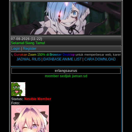
07-08-2026 (11:22)
Selamat Siang Tamu!
Login
|
Register
 kalian,
G
u
n
a
k
a
n
Z
o
o
m
1
5
0
%
d
i
B
r
o
w
s
e
r
D
e
s
k
t
o
p
untuk memperbesar web, karena aslinya w
JADWAL RILIS
|
DATABASE ANIME LIST
|
CARA DOWNLOAD
erlangsaurus
member sedjak jaman sd
Status:
Newbie Member
Foto: