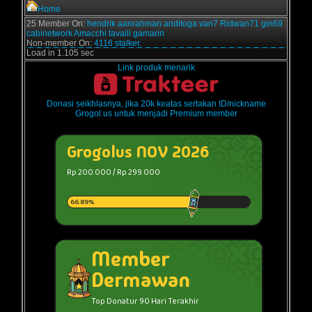
Home
25 Member On:
hendrik
aanrahman
anditoga
van7
Ridwan71
gin69
cabinetwork
Amacchi
tavaili
gamarin
Non-member On:
4116 stalker.
Load in 1.105 sec
Link produk menarik
Donasi seikhlasnya, jika 20k keatas sertakan ID/nickname
Grogol.us untuk menjadi Premium member