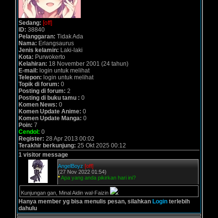
Sedang:
[off]
ID:
38840
Pelanggaran:
Tidak Ada
Nama:
Erlangsaurus
Jenis kelamin:
Laki-laki
Kota:
Purwokerto
Kelahiran:
18 November 2001 (24 tahun)
E-mail:
login untuk melihat
Telepon:
login untuk melihat
Topik di forum:
0
Posting di forum:
2
Posting di buku tamu :
0
Komen News:
0
Komen Update Anime:
0
Komen Update Manga:
0
Poin:
7
Cendol:
0
Register:
28 Apr 2013 00:02
Terakhir berkunjung:
25 Okt 2025 00:12
1 visitor message
AngelBoyz
[off]
(27 Nov 2022 01:54)
*
Apa yang anda pikirkan hari ini?
Kunjungan gan, Minal Aidin wal-Faizin
:
Hanya member yg bisa menulis pesan, silahkan
Login
terlebih
dahulu