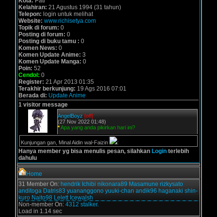
Kota:
Pati
Kelahiran:
21 Agustus 1994 (31 tahun)
Telepon:
login untuk melihat
Website:
www.richisetya.com
Topik di forum:
0
Posting di forum:
0
Posting di buku tamu :
0
Komen News:
0
Komen Update Anime:
3
Komen Update Manga:
0
Poin:
52
Cendol:
0
Register:
21 Apr 2013 01:35
Terakhir berkunjung:
19 Ags 2016 07:01
Berada di:
Update Anime
1 visitor message
AngelBoyz
[off]
(27 Nov 2022 01:48)
*
Apa yang anda pikirkan hari ini?
Kunjungan gan, Minal Aidin wal-Faizin
:
Hanya member yg bisa menulis pesan, silahkan
Login
terlebih
dahulu
Home
31 Member On:
hendrik
Ichibi
nikonara89
Masamune
rizkysato
anditoga
Datris83
yuananggono
yuuki-chan
andik96
haganaki
shin-
kuro
Naito98
Lelett
Icewalsh
Non-member On:
4312 stalker.
Load in 1.14 sec