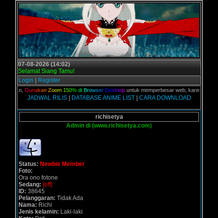
07-08-2026 (14:02)
Selamat Siang Tamu!
Login
|
Register
 kalian,
G
u
n
a
k
a
n
Z
o
o
m
1
5
0
%
d
i
B
r
o
w
s
e
r
D
e
s
k
t
o
p
untuk memperbesar web, karena aslinya 
JADWAL RILIS
|
DATABASE ANIME LIST
|
CARA DOWNLOAD
richisetya
Admin di (www.richisetya.com)
Status:
Newbie Member
Foto:
Ora ono fotone
Sedang:
[off]
ID:
38645
Pelanggaran:
Tidak Ada
Nama:
Richi
Jenis kelamin:
Laki-laki