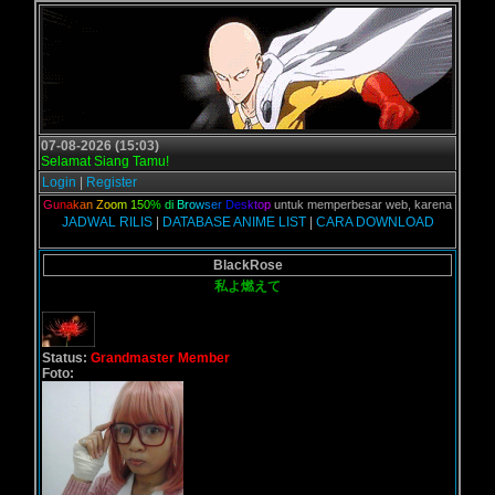
07-08-2026 (15:03)
Selamat Siang Tamu!
Login
|
Register
ian,
G
u
n
a
k
a
n
Z
o
o
m
1
5
0
%
d
i
B
r
o
w
s
e
r
D
e
s
k
t
o
p
untuk memperbesar web, karena aslinya web 
JADWAL RILIS
|
DATABASE ANIME LIST
|
CARA DOWNLOAD
BlackRose
私よ燃えて
Status:
Grandmaster Member
Foto: