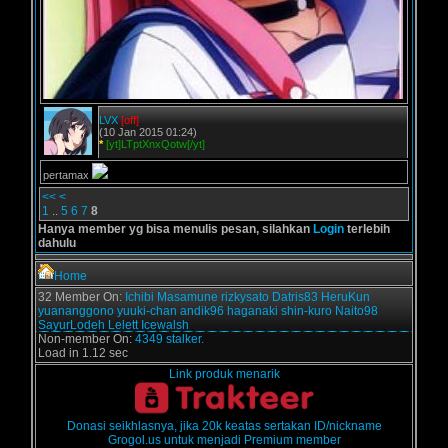
LVX
[off]
(10 Jan 2015 01:24)
*
[yt]LTptXnxQotw[/yt]
pertamax
<<
<
1
..
5
6
7
8
Hanya member yg bisa menulis pesan, silahkan
Login
terlebih
dahulu
Home
32 Member On:
Ichibi
Masamune
rizkysato
Datris83
HeruKun
yuananggono
yuuki-chan
andik96
haganaki
shin-kuro
Naito98
SayurLodeh
Lelett
Icewalsh
Non-member On:
4349 stalker.
Load in 1.12 sec
Link produk menarik
Donasi seikhlasnya, jika 20k keatas sertakan ID/nickname
Grogol.us untuk menjadi Premium member