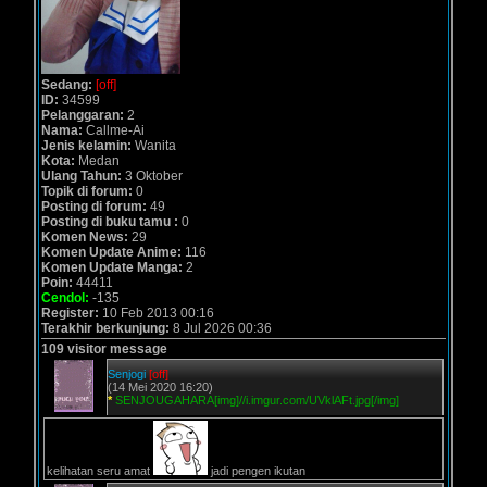
Sedang:
[off]
ID:
34599
Pelanggaran:
2
Nama:
Callme-Ai
Jenis kelamin:
Wanita
Kota:
Medan
Ulang Tahun:
3 Oktober
Topik di forum:
0
Posting di forum:
49
Posting di buku tamu :
0
Komen News:
29
Komen Update Anime:
116
Komen Update Manga:
2
Poin:
44411
Cendol:
-135
Register:
10 Feb 2013 00:16
Terakhir berkunjung:
8 Jul 2026 00:36
109 visitor message
Senjogi
[off]
(14 Mei 2020 16:20)
*
SENJOUGAHARA[img]//i.imgur.com/UVklAFt.jpg[/img]
kelihatan seru amat
jadi pengen ikutan