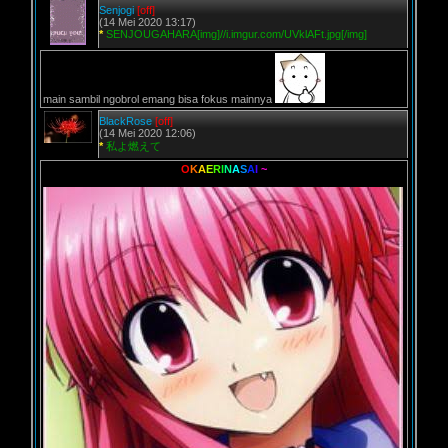
Senjogi
[off]
(14 Mei 2020 13:17)
*
SENJOUGAHARA[img]//i.imgur.com/UVklAFt.jpg[/img]
main sambil ngobrol emang bisa fokus mainnya
BlackRose
[off]
(14 Mei 2020 12:06)
*
私よ燃えて
O
K
A
E
R
I
N
A
S
A
I
~