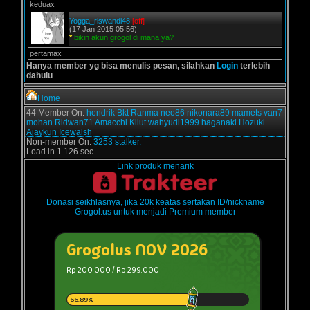
keduax
Yogga_riswandi48
[off]
(17 Jan 2015 05:56)
*
bikin akun grogol di mana ya?
pertamax
Hanya member yg bisa menulis pesan, silahkan
Login
terlebih
dahulu
Home
44 Member On:
hendrik
Bkt
Ranma
neo86
nikonara89
mamets
van7
mohan
Ridwan71
Amacchi
Kilut
wahyudi1999
haganaki
Hozuki
Ajaykun
Icewalsh
Non-member On:
3253 stalker.
Load in 1.126 sec
Link produk menarik
Donasi seikhlasnya, jika 20k keatas sertakan ID/nickname
Grogol.us untuk menjadi Premium member