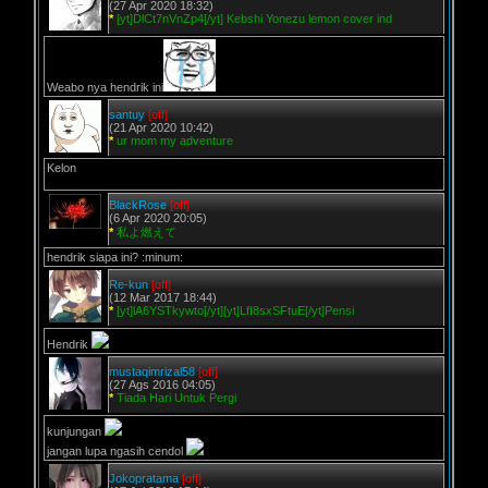
(27 Apr 2020 18:32)
*
[yt]DlCt7nVnZp4[/yt] Kebshi Yonezu lemon cover ind
Weabo nya hendrik ini
santuy
[off]
(21 Apr 2020 10:42)
*
ur mom my adventure
Kelon
BlackRose
[off]
(6 Apr 2020 20:05)
*
私よ燃えて
hendrik siapa ini? :minum:
Re-kun
[off]
(12 Mar 2017 18:44)
*
[yt]lA6YSTkywto[/yt][yt]LfI8sxSFtuE[/yt]Pensi
Hendrik
mustaqimrizal58
[off]
(27 Ags 2016 04:05)
*
Tiada Hari Untuk Pergi
kunjungan
jangan lupa ngasih cendol
Jokopratama
[off]