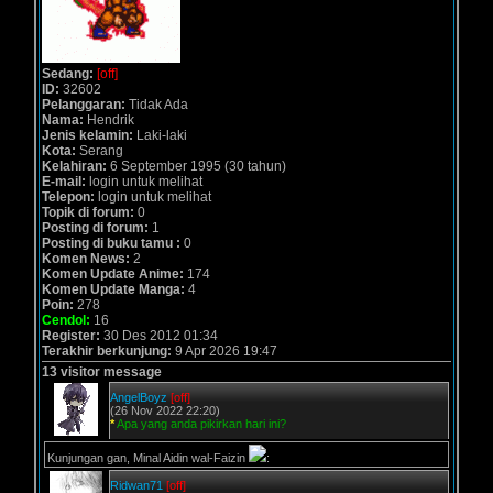
Sedang:
[off]
ID:
32602
Pelanggaran:
Tidak Ada
Nama:
Hendrik
Jenis kelamin:
Laki-laki
Kota:
Serang
Kelahiran:
6 September 1995 (30 tahun)
E-mail:
login untuk melihat
Telepon:
login untuk melihat
Topik di forum:
0
Posting di forum:
1
Posting di buku tamu :
0
Komen News:
2
Komen Update Anime:
174
Komen Update Manga:
4
Poin:
278
Cendol:
16
Register:
30 Des 2012 01:34
Terakhir berkunjung:
9 Apr 2026 19:47
13 visitor message
AngelBoyz
[off]
(26 Nov 2022 22:20)
*
Apa yang anda pikirkan hari ini?
Kunjungan gan, Minal Aidin wal-Faizin
:
Ridwan71
[off]