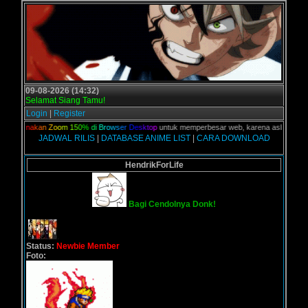
09-08-2026 (14:32)
Selamat Siang Tamu!
Login
|
Register
n,
G
u
n
a
k
a
n
Z
o
o
m
1
5
0
%
d
i
B
r
o
w
s
e
r
D
e
s
k
t
o
p
untuk memperbesar web, karena aslinya web ini
JADWAL RILIS
|
DATABASE ANIME LIST
|
CARA DOWNLOAD
HendrikForLife
Bagi Cendolnya Donk!
Status:
Newbie Member
Foto: