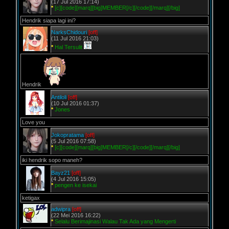
(17 Jul 2016 17:14)
*
[c][code][marq][big]MEMBER[/c][/code][/marq][/big]
Hendrik siapa lagi ini?
NarksChidouri
[off]
(11 Jul 2016 21:03)
*
Hal Tersulit
Hendrik
Antiloli
[off]
(10 Jul 2016 01:37)
*
Jones
Love you
Jokopratama
[off]
(5 Jul 2016 07:58)
*
[c][code][marq][big]MEMBER[/c][/code][/marq][/big]
iki hendrik sopo maneh?
Bayz21
[off]
(4 Jul 2016 15:05)
*
pengen ke isekai
ketigax
adwipra
[off]
(22 Mei 2016 16:22)
*
Selalu Berimajinasi Walau Tak Ada yang Mengerti