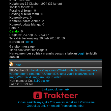
Kota:
pekanbaru
Kelahiran:
12 Oktober 1994 (31 tahun)
Topik di forum:
0
Posting di forum:
0
Posting di buku tamu :
0
Komen News:
0
Komen Update Anime:
2
Komen Update Manga:
0
Poin:
7
Cendol:
0
Register:
23 Sep 2012 03:47
Terakhir berkunjung:
20 Feb 2015 01:59
Berada di:
Home
0 visitor message
Tidak ada visitor message!!!
Hanya member yg bisa menulis pesan, silahkan
Login
terlebih
dahulu
Home
36 Member On:
hendrik
ZheyX
razor26
Add_uh
HeruKun
mamets
yuananggono
cimengLPU
AgungDiUtama
yuuki-chan
Amacchi
angga248
JackHanggara
SayurLodeh
Non-member On:
3110 stalker.
Load in 1.099 sec
Link produk menarik
Donasi seikhlasnya, jika 20k keatas sertakan ID/nickname
Grogol.us untuk menjadi Premium member