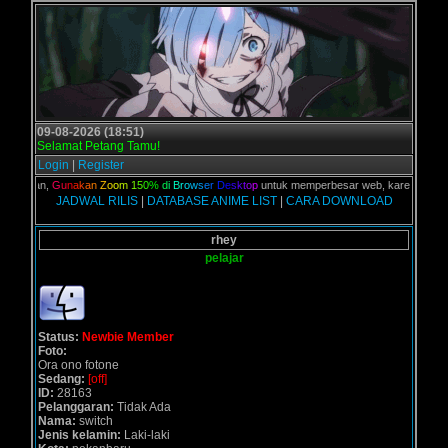
09-08-2026 (18:51)
Selamat Petang Tamu!
Login
|
Register
C kalian,
G
u
n
a
k
a
n
Z
o
o
m
1
5
0
%
d
i
B
r
o
w
s
e
r
D
e
s
k
t
o
p
untuk memperbesar web, karena aslinya 
JADWAL RILIS
|
DATABASE ANIME LIST
|
CARA DOWNLOAD
rhey
pelajar
Status:
Newbie Member
Foto:
Ora ono fotone
Sedang:
[off]
ID:
28163
Pelanggaran:
Tidak Ada
Nama:
switch
Jenis kelamin:
Laki-laki