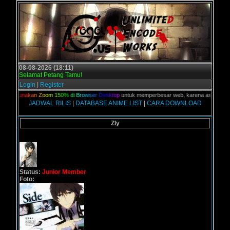
08-08-2026 (18:11)
Selamat Petang Tamu!
Login
|
Register
n,
G
u
n
a
k
a
n
Z
o
o
m
1
5
0
%
d
i
B
r
o
w
s
e
r
D
e
s
k
t
o
p
untuk memperbesar web, karena aslinya web in
JADWAL RILIS
|
DATABASE ANIME LIST
|
CARA DOWNLOAD
Zly
Status:
Junior Member
Foto: