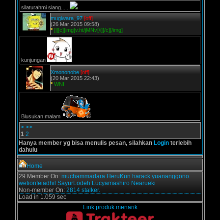
silaturahmi siang......
mugiwara_97
[off]
(26 Mar 2015 09:58)
*
[i][c][img]v.ht/jMNv[/i][/c][/img]
kunjungan
Xmononobe
[off]
(20 Mar 2015 22:43)
*
WNI
Blusukan malam
>
>>
1
2
Hanya member yg bisa menulis pesan, silahkan
Login
terlebih
dahulu
Home
29 Member On:
muchammadara
HeruKun
harack
yuananggono
wetionfeiadhil
SayurLodeh
Lucyamashiro
Nearueki
Non-member On:
2814 stalker.
Load in 1.059 sec
Link produk menarik