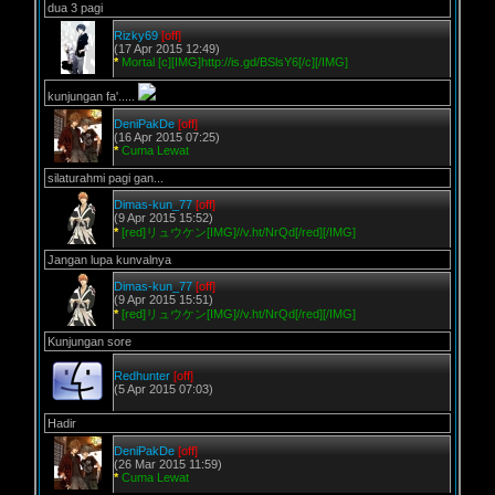
dua 3 pagi
Rizky69
[off]
(17 Apr 2015 12:49)
*
Mortal [c][IMG]http://is.gd/BSlsY6[/c][/IMG]
kunjungan fa'.....
DeniPakDe
[off]
(16 Apr 2015 07:25)
*
Cuma Lewat
silaturahmi pagi gan...
Dimas-kun_77
[off]
(9 Apr 2015 15:52)
*
[red]リュウケン[IMG]//v.ht/NrQd[/red][/IMG]
Jangan lupa kunvalnya
Dimas-kun_77
[off]
(9 Apr 2015 15:51)
*
[red]リュウケン[IMG]//v.ht/NrQd[/red][/IMG]
Kunjungan sore
Redhunter
[off]
(5 Apr 2015 07:03)
Hadir
DeniPakDe
[off]
(26 Mar 2015 11:59)
*
Cuma Lewat