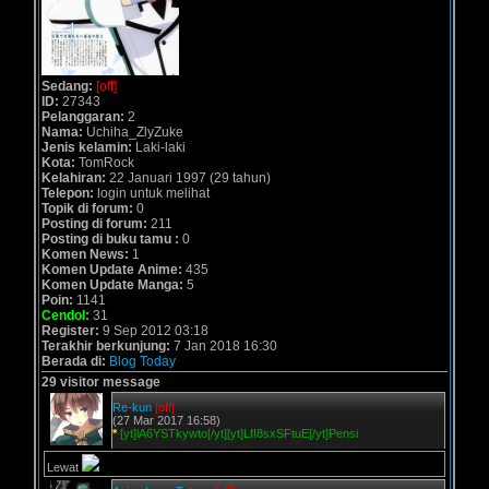
Sedang:
[off]
ID:
27343
Pelanggaran:
2
Nama:
Uchiha_ZlyZuke
Jenis kelamin:
Laki-laki
Kota:
TomRock
Kelahiran:
22 Januari 1997 (29 tahun)
Telepon:
login untuk melihat
Topik di forum:
0
Posting di forum:
211
Posting di buku tamu :
0
Komen News:
1
Komen Update Anime:
435
Komen Update Manga:
5
Poin:
1141
Cendol:
31
Register:
9 Sep 2012 03:18
Terakhir berkunjung:
7 Jan 2018 16:30
Berada di:
Blog Today
29 visitor message
Re-kun
[off]
(27 Mar 2017 16:58)
*
[yt]lA6YSTkywto[/yt][yt]LfI8sxSFtuE[/yt]Pensi
Lewat