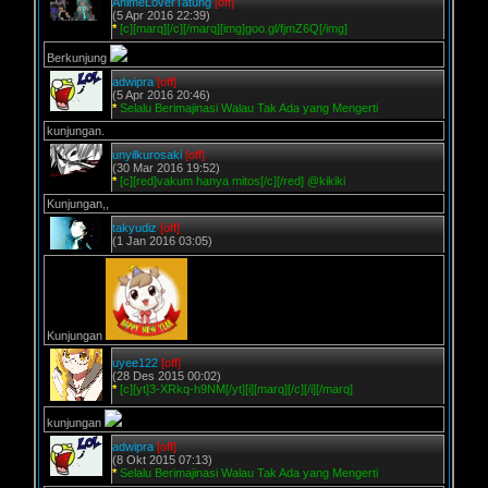
AnimeLoverTatung
[off]
(5 Apr 2016 22:39)
*
[c][marq][/c][/marq][img]goo.gl/fjmZ6Q[/img]
Berkunjung
adwipra
[off]
(5 Apr 2016 20:46)
*
Selalu Berimajinasi Walau Tak Ada yang Mengerti
kunjungan.
unyilkurosaki
[off]
(30 Mar 2016 19:52)
*
[c][red]vakum hanya mitos[/c][/red] @kikiki
Kunjungan,,
takyudiz
[off]
(1 Jan 2016 03:05)
Kunjungan
uyee122
[off]
(28 Des 2015 00:02)
*
[c][yt]3-XRkq-h9NM[/yt][i][marq][/c][/i][/marq]
kunjungan
adwipra
[off]
(8 Okt 2015 07:13)
*
Selalu Berimajinasi Walau Tak Ada yang Mengerti