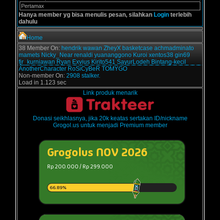
Pertamax
Hanya member yg bisa menulis pesan, silahkan
Login
terlebih
dahulu
Home
38 Member On:
hendrik
wawan
ZheyX
basketcase
achmadminato
mamets
Nicky_Near
renaldi
yuananggono
Kuroi
xentos38
gin69
fjr_kurniawan
Ryan Exvius
Kirito541
SayurLodeh
Bintang-kecil
AnotherCharacter
RoSiCyBeR
TOMYGO
Non-member On:
2908 stalker.
Load in 1.123 sec
Link produk menarik
Donasi seikhlasnya, jika 20k keatas sertakan ID/nickname
Grogol.us untuk menjadi Premium member