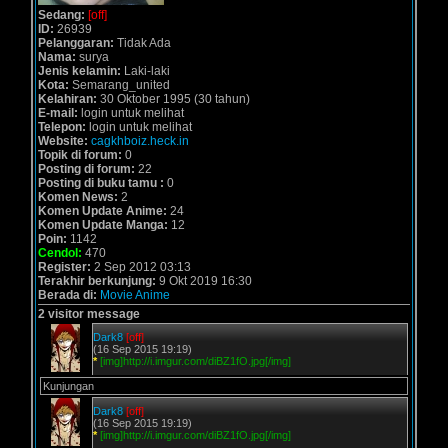
Sedang:
[off]
ID:
26939
Pelanggaran:
Tidak Ada
Nama:
surya
Jenis kelamin:
Laki-laki
Kota:
Semarang_united
Kelahiran:
30 Oktober 1995 (30 tahun)
E-mail:
login untuk melihat
Telepon:
login untuk melihat
Website:
cagkhboiz.heck.in
Topik di forum:
0
Posting di forum:
22
Posting di buku tamu :
0
Komen News:
2
Komen Update Anime:
24
Komen Update Manga:
12
Poin:
1142
Cendol:
470
Register:
2 Sep 2012 03:13
Terakhir berkunjung:
9 Okt 2019 16:30
Berada di:
Movie Anime
2 visitor message
Dark8
[off]
(16 Sep 2015 19:19)
*
[img]http://i.imgur.com/diBZ1fO.jpg[/img]
Kunjungan
Dark8
[off]
(16 Sep 2015 19:19)
*
[img]http://i.imgur.com/diBZ1fO.jpg[/img]