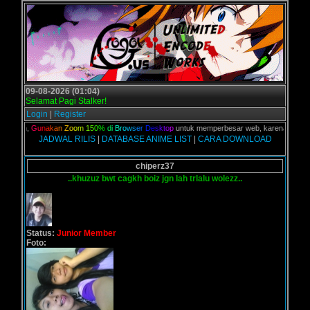
09-08-2026 (01:04)
Selamat Pagi Stalker!
Login
|
Register
kalian,
G
u
n
a
k
a
n
Z
o
o
m
1
5
0
%
d
i
B
r
o
w
s
e
r
D
e
s
k
t
o
p
untuk memperbesar web, karena aslinya we
JADWAL RILIS
|
DATABASE ANIME LIST
|
CARA DOWNLOAD
chiperz37
..khuzuz bwt cagkh boiz jgn lah trlalu wolezz..
Status:
Junior Member
Foto: