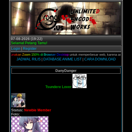
07-08-2026 (19:22)
Selamat Petang Tamu!
Login
|
Register
an,
G
u
n
a
k
a
n
Z
o
o
m
1
5
0
%
d
i
B
r
o
w
s
e
r
D
e
s
k
t
o
p
untuk memperbesar web, karena aslinya web i
JADWAL RILIS
|
DATABASE ANIME LIST
|
CARA DOWNLOAD
DanyDanger
Tsundere Lover
Status:
Newbie Member
Foto: