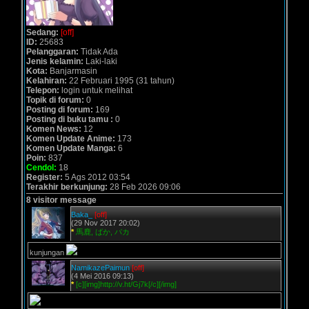
Sedang:
[off]
ID:
25683
Pelanggaran:
Tidak Ada
Jenis kelamin:
Laki-laki
Kota:
Banjarmasin
Kelahiran:
22 Februari 1995 (31 tahun)
Telepon:
login untuk melihat
Topik di forum:
0
Posting di forum:
169
Posting di buku tamu :
0
Komen News:
12
Komen Update Anime:
173
Komen Update Manga:
6
Poin:
837
Cendol:
18
Register:
5 Ags 2012 03:54
Terakhir berkunjung:
28 Feb 2026 09:06
8 visitor message
Baka_
[off]
(29 Nov 2017 20:02)
*
馬鹿, ばか, バカ
kunjungan
NamikazePaimun
[off]
(4 Mei 2016 09:13)
*
[c][img]http://v.ht/Gj7k[/c][/img]