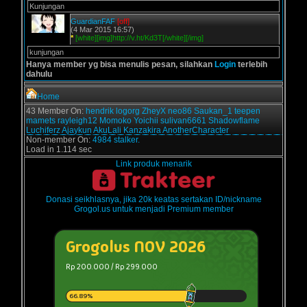
Kunjungan
GuardianFAF
[off]
(4 Mar 2015 16:57)
*
[white][img]http://v.ht/Kd3T[/white][/img]
kunjungan
Hanya member yg bisa menulis pesan, silahkan
Login
terlebih
dahulu
Home
43 Member On:
hendrik
logorg
ZheyX
neo86
Saukan_1
teepen
mamets
rayleigh12
Momoko
Yoichii
sulivan6661
Shadowflame
Luchiferz
Ajaykun
AkuLali
Kanzakira
AnotherCharacter
Non-member On:
4984 stalker.
Load in 1.114 sec
Link produk menarik
Donasi seikhlasnya, jika 20k keatas sertakan ID/nickname
Grogol.us untuk menjadi Premium member