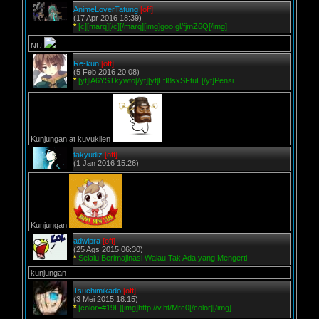
AnimeLoverTatung
[off]
(17 Apr 2016 18:39)
*
[c][marq][/c][/marq][img]goo.gl/fjmZ6Q[/img]
NU
Re-kun
[off]
(5 Feb 2016 20:08)
*
[yt]lA6YSTkywto[/yt][yt]LfI8sxSFtuE[/yt]Pensi
Kunjungan at kuvukilen
takyudiz
[off]
(1 Jan 2016 15:26)
Kunjungan
adwipra
[off]
(25 Ags 2015 06:30)
*
Selalu Berimajinasi Walau Tak Ada yang Mengerti
kunjungan
Tsuchimikado
[off]
(3 Mei 2015 18:15)
*
[color=#19F][img]http://v.ht/Mrc0[/color][/img]