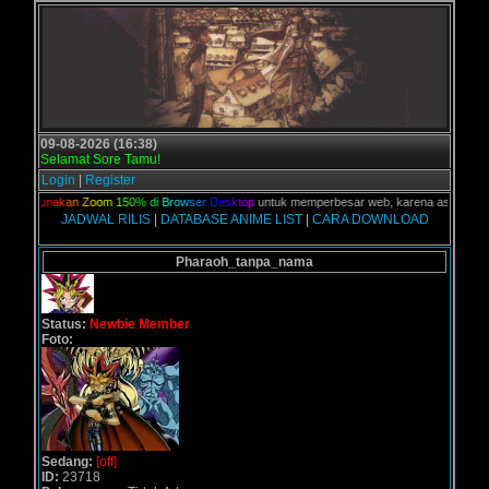
09-08-2026 (16:38)
Selamat Sore Tamu!
Login
|
Register
an,
G
u
n
a
k
a
n
Z
o
o
m
1
5
0
%
d
i
B
r
o
w
s
e
r
D
e
s
k
t
o
p
untuk memperbesar web, karena aslinya web in
JADWAL RILIS
|
DATABASE ANIME LIST
|
CARA DOWNLOAD
Pharaoh_tanpa_nama
Status:
Newbie Member
Foto:
Sedang:
[off]
ID:
23718