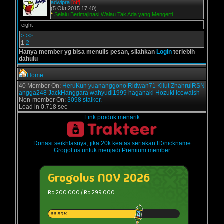
adwipra
[off]
(5 Okt 2015 17:40)
*
Selalu Berimajinasi Walau Tak Ada yang Mengerti
eight
>
>>
1
2
Hanya member yg bisa menulis pesan, silahkan
Login
terlebih
dahulu
Home
40 Member On:
HeruKun
yuananggono
Ridwan71
Kilut
ZhahrulRSN
angga248
JackHanggara
wahyudi1999
haganaki
Hozuki
Icewalsh
Non-member On:
3098 stalker.
Load in 0.718 sec
Link produk menarik
Donasi seikhlasnya, jika 20k keatas sertakan ID/nickname
Grogol.us untuk menjadi Premium member