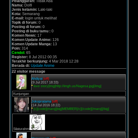
Pelanggaran:
Tidak Ada
Nama:
Dolfi
Jenis kelamin:
Laki-laki
Kota:
Semarang
E-mail:
login untuk melihat
Topik di forum:
0
Posting di forum:
0
Posting di buku tamu :
0
Komen News:
17
Komen Update Anime:
126
Komen Update Manga:
13
Poin:
314
Cendol:
65
Register:
8 Jul 2012 00:35
Terakhir berkunjung:
4 Mar 2018 12:28
Berada di:
Update Anime
22 visitor message
Ahdiyat
[off]
(9 Jul 2017 18:33)
*
love story[img]http://imgh.us/Nagesa.jpg[/img]
Kunjungan
Jokopratama
[off]
(14 Jul 2016 18:22)
*
[c][code][marq][big]MEMBER[/c][/code][/marq][/big]
Silaturahmi