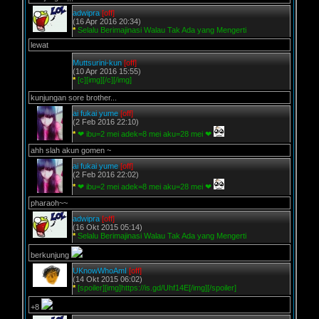
adwipra
[off]
(16 Apr 2016 20:34)
*
Selalu Berimajinasi Walau Tak Ada yang Mengerti
lewat
Muttsurini-kun
[off]
(10 Apr 2016 15:55)
*
[c][img][/c][/img]
kunjungan sore brother...
ai fukai yume
[off]
(2 Feb 2016 22:10)
*
❤ ibu=2 mei adek=8 mei aku=28 mei ❤
ahh slah akun gomen ~
ai fukai yume
[off]
(2 Feb 2016 22:02)
*
❤ ibu=2 mei adek=8 mei aku=28 mei ❤
pharaoh~~
adwipra
[off]
(16 Okt 2015 05:14)
*
Selalu Berimajinasi Walau Tak Ada yang Mengerti
berkunjung
UKnowWhoAmI
[off]
(14 Okt 2015 06:02)
*
[spoiler][img]https://is.gd/Uhf14E[/img][/spoiler]
+8