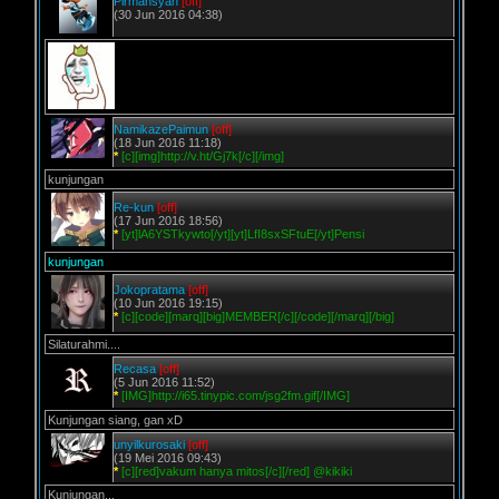
Pirmansyah
[off]
(30 Jun 2016 04:38)
NamikazePaimun
[off]
(18 Jun 2016 11:18)
*
[c][img]http://v.ht/Gj7k[/c][/img]
kunjungan
Re-kun
[off]
(17 Jun 2016 18:56)
*
[yt]lA6YSTkywto[/yt][yt]LfI8sxSFtuE[/yt]Pensi
kunjungan
Jokopratama
[off]
(10 Jun 2016 19:15)
*
[c][code][marq][big]MEMBER[/c][/code][/marq][/big]
Silaturahmi....
Recasa
[off]
(5 Jun 2016 11:52)
*
[IMG]http://i65.tinypic.com/jsg2fm.gif[/IMG]
Kunjungan siang, gan xD
unyilkurosaki
[off]
(19 Mei 2016 09:43)
*
[c][red]vakum hanya mitos[/c][/red] @kikiki
Kunjungan,,,