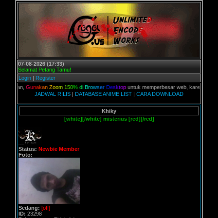
07-08-2026 (17:33)
Selamat Petang Tamu!
Login
|
Register
alian,
G
u
n
a
k
a
n
Z
o
o
m
1
5
0
%
d
i
B
r
o
w
s
e
r
D
e
s
k
t
o
p
untuk memperbesar web, karena aslinya we
JADWAL RILIS
|
DATABASE ANIME LIST
|
CARA DOWNLOAD
Khiky
[white][/white] misterius [red][/red]
Status:
Newbie Member
Foto:
Sedang:
[off]
ID:
23298