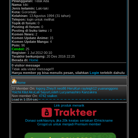
Pelanggaran:
Tidak Ada
Nama:
kiki
Jenis kelamin:
Laki-laki
Kota:
Gorontalo
Kelahiran:
13 Agustus 1994 (31 tahun)
Telepon:
login untuk melihat
Topik di forum:
0
Posting di forum:
0
Posting di buku tamu :
0
Komen News:
2
Komen Update Anime:
15
Komen Update Manga:
4
Poin:
96
Cendol:
25
Register:
1 Jul 2012 00:10
Terakhir berkunjung:
20 Des 2016 22:25
Berada di:
Home
0 visitor message
Tidak ada visitor message!!!
Hanya member yg bisa menulis pesan, silahkan
Login
terlebih dahulu
Home
37 Member On:
logorg
ZheyX
neo86
HeruKun
rayleigh12
yuananggono
Yoichii
Kilut
AkuLali
SayurLodeh
Lucyamashiro
Kanzakira
Non-member On:
4742 stalker.
Load in 1.054 sec
Link produk menarik
Donasi seikhlasnya, jika 20k keatas sertakan ID/nickname
Grogol.us untuk menjadi Premium member