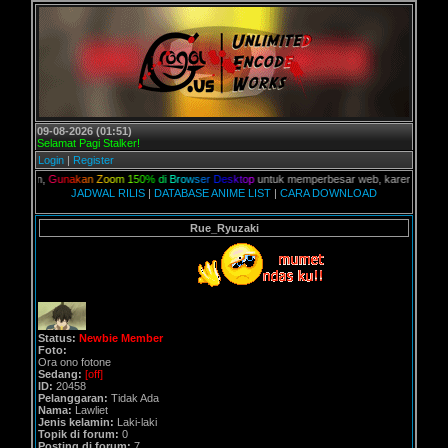
09-08-2026 (01:51)
Selamat Pagi Stalker!
Login
|
Register
alian,
G
u
n
a
k
a
n
Z
o
o
m
1
5
0
%
d
i
B
r
o
w
s
e
r
D
e
s
k
t
o
p
untuk memperbesar web, karena aslinya web
JADWAL RILIS
|
DATABASE ANIME LIST
|
CARA DOWNLOAD
Rue_Ryuzaki
Status:
Newbie Member
Foto:
Ora ono fotone
Sedang:
[off]
ID:
20458
Pelanggaran:
Tidak Ada
Nama:
Lawliet
Jenis kelamin:
Laki-laki
Topik di forum:
0
Posting di forum:
7