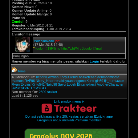
Posting di buku tamu :
0
Komen News:
0
Komen Update Anime:
0
Komen Update Manga:
0
Poin:
99
Cendol:
9
Register:
6 Mei 2012 01:21
Terakhir berkunjung:
1 Jul 2019 23:54
1 visitor message
Tsuchimikado
[off]
(17 Mei 2015 14:48)
*
[color=#19F][img]http://v.ht/Mrc0[/color][/img]
kunjungan
Hanya member yg bisa menulis pesan, silahkan
Login
terlebih dahulu
Home
40 Member On:
hendrik
wawan
ZheyX
Ichibi
basketcase
achmadminato
mamets
RvP96
Nicky_Near
renaldi
yuananggono
Kuroi
gin69
fjr_kurniawan
Ryan Exvius
Kirito541
Naito98
SayurLodeh
Bintang-kecil
AnotherCharacter
RoSiCyBeR
TOMYGO
Non-member On:
2890 stalker.
Load in 1.125 sec
Link produk menarik
Donasi seikhlasnya, jika 20k keatas sertakan ID/nickname
Grogol.us untuk menjadi Premium member