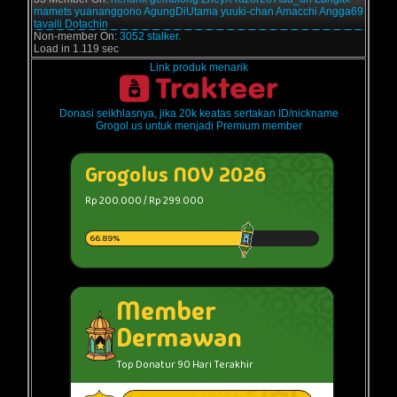
mamets
yuananggono
AgungDiUtama
yuuki-chan
Amacchi
Angga69
tavaili
Dotachin
Non-member On:
3052 stalker.
Load in 1.119 sec
Link produk menarik
Donasi seikhlasnya, jika 20k keatas sertakan ID/nickname
Grogol.us untuk menjadi Premium member