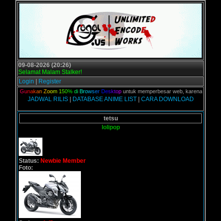
09-08-2026 (20:26)
Selamat Malam Stalker!
Login
|
Register
alian,
G
u
n
a
k
a
n
Z
o
o
m
1
5
0
%
d
i
B
r
o
w
s
e
r
D
e
s
k
t
o
p
untuk memperbesar web, karena aslinya web
JADWAL RILIS
|
DATABASE ANIME LIST
|
CARA DOWNLOAD
tetsu
lolipop
Status:
Newbie Member
Foto: