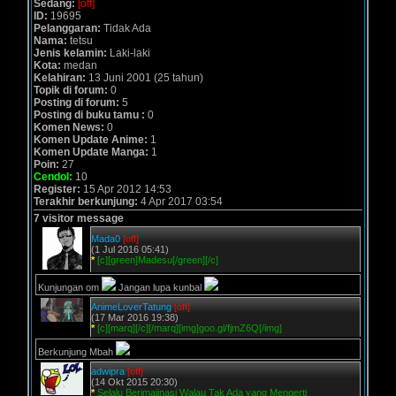
Sedang:
[off]
ID:
19695
Pelanggaran:
Tidak Ada
Nama:
tetsu
Jenis kelamin:
Laki-laki
Kota:
medan
Kelahiran:
13 Juni 2001 (25 tahun)
Topik di forum:
0
Posting di forum:
5
Posting di buku tamu :
0
Komen News:
0
Komen Update Anime:
1
Komen Update Manga:
1
Poin:
27
Cendol:
10
Register:
15 Apr 2012 14:53
Terakhir berkunjung:
4 Apr 2017 03:54
7 visitor message
Mada0
[off]
(1 Jul 2016 05:41)
*
[c][green]Madesu[/green][/c]
Kunjungan om
Jangan lupa kunbal
AnimeLoverTatung
[off]
(17 Mar 2016 19:38)
*
[c][marq][/c][/marq][img]goo.gl/fjmZ6Q[/img]
Berkunjung Mbah
adwipra
[off]
(14 Okt 2015 20:30)
*
Selalu Berimajinasi Walau Tak Ada yang Mengerti