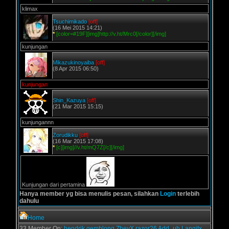
klimax
Tsuchimikado
[off]
(16 Mei 2015 14:21)
*
[color=#19F][img]http://v.ht/Mrc0[/color][/img]
kunjungan
Mikazukinoyaiba
[off]
(8 Apr 2015 06:50)
kunjungan
Shin_Kazuya
[off]
(21 Mar 2015 15:15)
kunjungannn
Zorudikku
[off]
(16 Mar 2015 17:08)
*
[c][img]//v.ht/mQ7Z[/c][/img]
Kunjungan dari pertamina
Hanya member yg bisa menulis pesan, silahkan
Login
terlebih
dahulu
Home
33 Member On:
hendrik
gemblong
ZheyX
razor26
Add_uh
Langitx